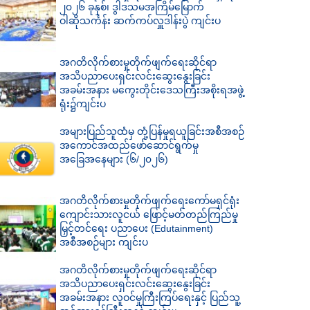
၂၀၂၆ ခုနှစ်၊ ဒွါဒသမအကြိမ်မြောက်
ဝါဆိုသင်္ကန်း ဆက်ကပ်လှူဒါန်းပွဲ ကျင်းပ
အဂတိလိုက်စားမှုတိုက်ဖျက်ရေးဆိုင်ရာ
အသိပညာပေးရှင်းလင်းဆွေးနွေးခြင်း
အခမ်းအနား မကွေးတိုင်းဒေသကြီးအစိုးရအဖွဲ့
ရုံး၌ကျင်းပ
အများပြည်သူထံမှ တုံ့ပြန်မှုရယူခြင်းအစီအစဉ်
အကောင်အထည်ဖော်ဆောင်ရွက်မှု
အခြေအနေများ (၆/၂၀၂၆)
အဂတိလိုက်စားမှုတိုက်ဖျက်ရေးကော်မရှင်ရုံး
ကျောင်းသားလူငယ် ဖြောင့်မတ်တည်ကြည်မှု
မြှင့်တင်ရေး ပညာပေး (Edutainment)
အစီအစဉ်များ ကျင်းပ
အဂတိလိုက်စားမှုတိုက်ဖျက်ရေးဆိုင်ရာ
အသိပညာပေးရှင်းလင်းဆွေးနွေးခြင်း
အခမ်းအနား လူဝင်မှုကြီးကြပ်ရေးနှင့် ပြည်သူ့