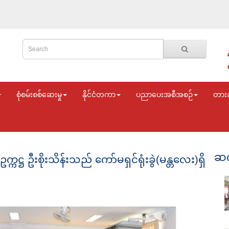
စုံစမ်းစစ်ဆေးမှု
နိုင်ငံတကာ
ပညာပေးအစီအစဉ်
တား
ဆက
ဋ္ဌ ဦးစိုးသိန်းသည် ကော်မရှင်ရုံးခွဲ(မန္တလေး)ရှိ