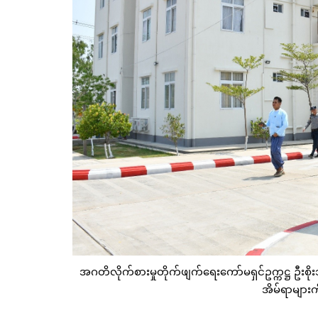
အဂတိလိုက်စားမှုတိုက်ဖျက်ရေးကော်မရှင်ဥက္ကဋ္ဌ ဦးစိုး
အိမ်ရာများကိ