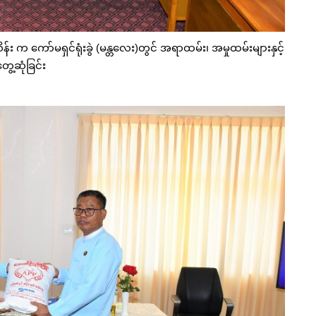
်း က ကော်မရှင်ရုံးခွဲ (မန္တလေး)တွင် အရာထမ်း၊ အမှုထမ်းများနှင့်
ွေ့ဆုံခြင်း