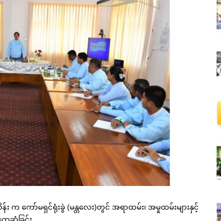
်း က ကော်မရှင်ရုံးခွဲ (မန္တလေး)တွင် အရာထမ်း၊ အမှုထမ်းများနှင့်
ွေ့ဆုံခြင်း