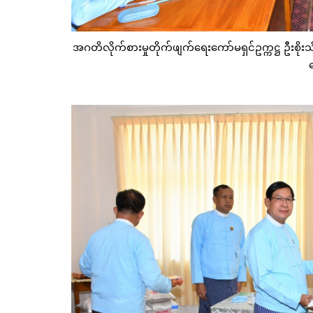
အဂတိလိုက်စားမှုတိုက်ဖျက်ရေးကော်မရှင်ဥက္ကဋ္ဌ ဦးစိုးသိန
တ