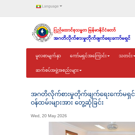
Language
မူလစာမျက်နှာ
ကော်မရှင်အကြောင်း
သတင်း
ဆက်စပ်အဖွဲ့အစည်းများ
အဂတိလိုက်စားမှုတိုက်ဖျက်ရေးကော်မရှင်ဥက္က
ဝန်ထမ်းများအား တွေ့ဆုံခြင်း
Wed, 20 May 2026