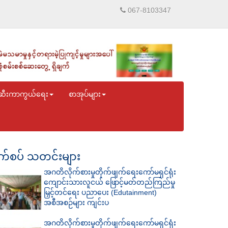
067-8103347
ဆီးကာကွယ်ရေး
စာအုပ်များ
်စပ် သတင်းများ
အဂတိလိုက်စားမှုတိုက်ဖျက်ရေးကော်မရှင်ရုံး
ကျောင်းသားလူငယ် ဖြောင့်မတ်တည်ကြည်မှု
မြှင့်တင်ရေး ပညာပေး (Edutainment)
အစီအစဉ်များ ကျင်းပ
အဂတိလိုက်စားမှုတိုက်ဖျက်ရေးကော်မရှင်ရုံး