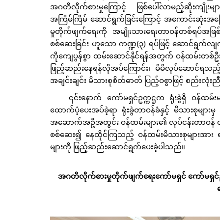
အဂတိလိုက်စားမှုကြောင့် ဖြစ်ပေါ်လာမည့်ဆိုးကျိ
အကြိမ်ကြိမ် ဆောင်ရွက်ခြင်းကြောင့် အကောင်းဆုံးအဖြ
မှုတိုက်ဖျက်ရေးကို အမျိုးသားရေးတာဝန်တစ်ရပ်အဖြစ်
စစ်ဆေးခြင်း ဟူသော ကဏ္ဍ(၃) ရပ်ဖြင့် ဆောင်ရွက်လျက
ကိုကျေပွန်စွာ ထမ်းဆောင်နိုင်‌ရန်အတွက် ဝန်ထမ်းတစ်
ဖြည့်ဆည်းနေရန်လိုအပ်ကြောင်း၊ မိမိလုပ်ဆောင်ရသည့် 
အချင်းချင်း မိသားစုစိတ်ဓာတ် ပြည့်ဝစွာဖြင့် စည်းလုံး
၎င်းနောက် ကော်မရှင်ဥက္ကဋ္ဌက ရုံးခွဲရှိ ဝန်ထမ်
ထောက်ပံ့ပေးအပ်ခဲ့ရာ ရုံးခွဲတာဝန်ခံနှင့် မိသားစုမျ
အဆောက်အဦအတွင်း ဝန်ထမ်းများ၏ လုပ်ငန်းတာဝန် ထမ်းဆောင
စစ်ဆေး၍ နေထိုင်ကြသည့် ဝန်ထမ်းမိသားစုများအား ရ
များကို ဖြည့်ဆည်း‌‌ဆောင်ရွက်ပေးခဲ့ပါသည်။
အဂတိလိုက်စားမှုတိုက်ဖျက်ရေးကော်မရှင် ကော်မရှင်ဥက္က
တ