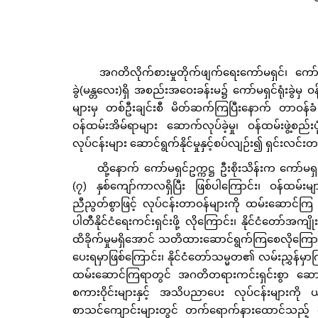
အဂတိလိုက်စားမှုတိုက်ဖျက်ရေးကော်မရှင်၊ ကော်မရ
ခွဲ(မန္တလေး)ရှိ အစည်းအဝေးခန်းမ၌ ကော်မရှင်ရုံးခွဲမှ ဝန်
များမှ တစ်ဦးချင်းစီ မိတ်ဆက်ကြပြီးနောက် တာဝန်ခံ ညွှ
ဝန်ထမ်းအိမ်ရာများ ဆောက်လုပ်ခဲ့မှု၊ ဝန်ထမ်းဖွဲ့စည်
လုပ်ငန်းများ ဆောင်ရွက်နိုင်မှုနှင့်စပ်လျဉ်း၍ ရှင်းလင်
ထို့နောက် ကော်မရှင်ဥက္ကဋ္ဌ ဦးစိုးသိန်းက ကော်မရှင
(၇) နှစ်ကျော်ကာလရှိပြီး ဖြစ်ပါကြောင်း၊ ဝန်ထမ်း
ညီညွတ်စွာဖြင့် လုပ်ငန်းတာဝန်များကို ထမ်းဆောင်ကြ စ
ပါတီနိုင်ငံရေးကင်းရှင်းဖို့ လိုကြောင်း၊ နိုင်ငံတော်အကျိ
ထိခိုက်မှုမရှိအောင် သတိထားဆောင်ရွက်ကြစေလိုကြောင်
ပေးရမှာဖြစ်ကြောင်း၊ နိုင်ငံ‌တော်သမ္မတ၏ လမ်းညွှန်မ
ထမ်းဆောင်ကြရာတွင် အဂတိတရားကင်းရှင်းစွာ ‌ဆောင်ရ
စကားဝိုင်းများနှင့် အသိပညာပေး လုပ်ငန်းများကို ယခ
စာသင်ကျောင်းများတွင် တက်ရောက်နားထောင်သည့် ကျ