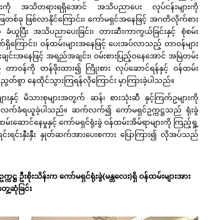
ုးများကို အသိတရားရရှိအောင် အသိပညာပေး လုပ်ငန်းများကို
ေတစ်ခု ဖြစ်လာနိုင်ကြောင်း၊ ကော်မရှင်အနေဖြင့် အဂတိလိုက်စား
 ခံယူပြီး အသိပညာပေးခြင်း၊ တားဆီးကာကွယ်ခြင်းနှင့် စုံစမ်း
်ရှိကြောင်း၊ ဝန်ထမ်းများအနေဖြင့် ပေးအပ်လာသည့် တာဝန်များ
ဦးချင်းအနေဖြင့် အရည်အချင်း၊ ဝမ်းစားပြည့်ဝနေအောင် အမြဲတမ်း
တာဝန်ကို တန်ဖိုးထား၍ ကြိုးစား လုပ်‌‌ဆောင်ရန်နှင့် ဝန်ထမ်း
ညီညွတ်စွာ နေထိုင်သွားကြရန်လိုကြောင်း မှာကြားခဲ့ပါသည်။
းများနှင့် မိသားစုများအတွက် ဆန်၊ စားသုံးဆီ နှင့်ကြက်ဥများကို
ားမှ လက်ခံရယူခဲ့ပါသည်။ ဆက်လက်၍ ကော်မရှင်ဥက္ကဋ္ဌသည် ရုံးခွဲ
်နေမှုနှင့် ကော်မရှင်ရုံးခွဲ ဝန်ထမ်းအိမ်ရာများကို ကြည့်ရှု့
င်းရင်းနှီးနှီး နှုတ်ဆက်အားပေးစကား ပြောကြား၍ လိုအပ်သည်
ဋ္ဌ ဦးစိုးသိန်းက ကော်မရှင်ရုံးခွဲ(မန္တလေး)ရှိ ဝန်ထမ်းများအား
ွေ့ဆုံခြင်း