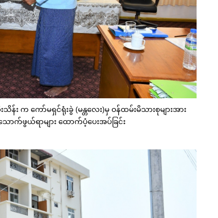
းသိန်း က ကော်မရှင်ရုံးခွဲ (မန္တလေး)မှ ဝန်ထမ်းမိသားစုများအား
ားသောက်ဖွယ်ရာများ ထောက်ပံ့ပေးအပ်ခြင်း