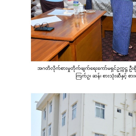
အဂတိလိုက်စားမှုတိုက်ဖျက်ရေးကော်မရှင်ဥက္ကဋ္ဌ ဦးစို
ကြက်ဥ၊ ဆန်၊ စားသုံးဆီနှင့် စ