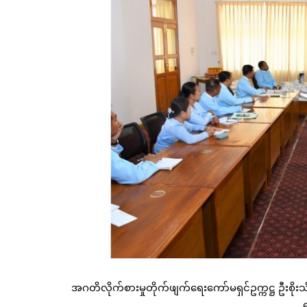
အဂတိလိုက်စားမှုတိုက်ဖျက်ရေးကော်မရှင်ဥက္ကဋ္ဌ ဦးစိုးသိန
တ