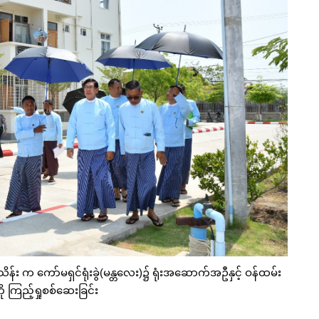
သိန်း က ကော်မရှင်ရုံးခွဲ(မန္တလေး)၌ ရုံးအဆောက်အဦနှင့် ဝန်ထမ်း
ု ကြည့်ရှုစစ်ဆေးခြင်း