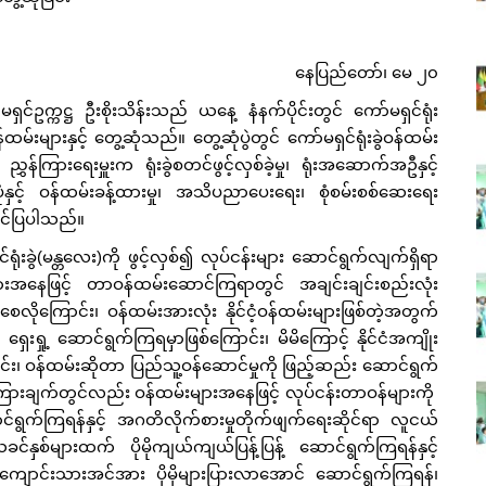
နေပြည်တော်၊ မေ ၂၀
ှင်ဥက္ကဋ္ဌ ဦးစိုးသိန်းသည် ယနေ့ နံနက်ပိုင်းတွင် ကော်မရှင်ရုံး
ထမ်းများနှင့် တွေ့ဆုံသည်။ တွေ့ဆုံပွဲတွင် ကော်မရှင်ရုံးခွဲဝန်ထမ်း
န်ကြားရေးမှူးက ရုံးခွဲစတင်ဖွင့်လှစ်ခဲ့မှု၊ ရုံးအဆောက်အဦနှင့်
းပုံနှင့် ဝန်ထမ်းခန့်ထားမှု၊ အသိပညာပေးရေး၊ စုံစမ်းစစ်ဆေးရေး
းတင်ပြပါသည်။
်ရုံးခွဲ(မန္တလေး)ကို ဖွင့်လှစ်၍ လုပ်ငန်းများ ဆောင်ရွက်လျက်ရှိရာ
များအနေဖြင့် တာဝန်ထမ်းဆောင်ကြရာတွင် အချင်းချင်းစည်းလုံး
ေလိုကြောင်း၊ ဝန်ထမ်းအားလုံး နိုင်ငံ့ဝန်ထမ်းများဖြစ်တဲ့အတွက်
ုး ရှေးရှု့ ဆောင်ရွက်ကြရမှာဖြစ်ကြောင်း၊ မိမိကြောင့် နိုင်ငံအကျိုး
း၊ ဝန်ထမ်းဆိုတာ ပြည်သူ့ဝန်ဆောင်မှုကို ဖြည့်ဆည်း ဆောင်ရွက်
ှာကြားချက်တွင်လည်း ဝန်ထမ်းများအနေဖြင့် လုပ်ငန်းတာဝန်များကို
ွက်ကြရန်နှင့် အဂတိလိုက်စားမှုတိုက်ဖျက်ရေးဆိုင်ရာ လူငယ်
င်နှစ်များထက် ပိုမိုကျယ်ကျယ်ပြန့်ပြန့် ဆောင်ရွက်ကြရန်နှင့်
ောင်းသားအင်အား ပိုမိုများပြားလာအောင် ဆောင်ရွက်ကြရန်၊