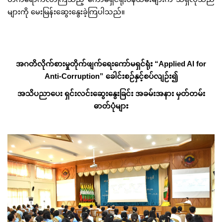
များကို မေးမြန်းဆွေးနွေးခဲ့ကြပါသည်။
အဂတိလိုက်စားမှုတိုက်ဖျက်ရေးကော်မရှင်ရုံး
“Applied AI for
Anti-Corruption” ခေါင်းစဉ်နှင့်စပ်လျဉ်း၍
အသိပညာပေး ရှင်းလင်းဆွေးနွေးခြင်း အခမ်းအနား မှတ်တမ်း
ဓာတ်ပုံများ