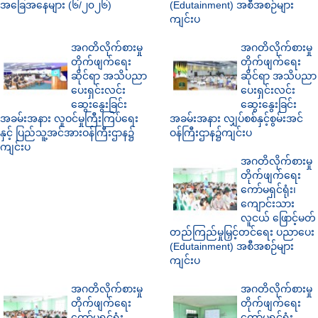
အခြေအနေများ (၆/၂၀၂၆)
(Edutainment) အစီအစဉ်များ
ကျင်းပ
အဂတိလိုက်စားမှု
အဂတိလိုက်စားမှု
တိုက်ဖျက်ရေး
တိုက်ဖျက်ရေး
ဆိုင်ရာ အသိပညာ
ဆိုင်ရာ အသိပညာ
ပေးရှင်းလင်း
ပေးရှင်းလင်း
ဆွေးနွေးခြင်း
ဆွေးနွေးခြင်း
အခမ်းအနား လူဝင်မှုကြီးကြပ်ရေး
အခမ်းအနား လျှပ်စစ်နှင့်စွမ်းအင်
နှင့် ပြည်သူ့အင်အားဝန်ကြီးဌာန၌
ဝန်ကြီးဌာန၌ကျင်းပ
ကျင်းပ
အဂတိလိုက်စားမှု
တိုက်ဖျက်ရေး
ကော်မရှင်ရုံး၊
ကျောင်းသား
လူငယ် ဖြောင့်မတ်
တည်ကြည်မှုမြှင့်တင်ရေး ပညာပေး
(Edutainment) အစီအစဉ်များ
ကျင်းပ
အဂတိလိုက်စားမှု
အဂတိလိုက်စားမှု
တိုက်ဖျက်ရေး
တိုက်ဖျက်ရေး
ကော်မရှင်ရုံး
ကော်မရှင်ရုံး