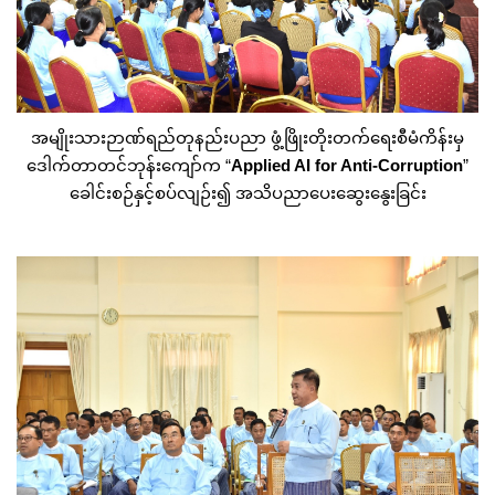
အမျိုးသားဉာဏ်ရည်တုနည်းပညာ ဖွံ့ဖြိုးတိုးတက်ရေးစီမံကိန်းမှ
ဒေါက်တာတင်ဘုန်းကျော်က “
Applied AI for Anti-Corruption
”
ခေါင်းစဉ်နှင့်စပ်လျဉ်း၍ အသိပညာပေးဆွေးနွေးခြင်း