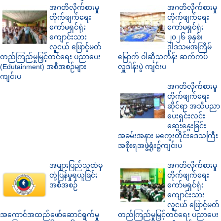
အဂတိလိုက်စားမှု
အဂတိလိုက်စားမှု
တိုက်ဖျက်ရေး
တိုက်ဖျက်ရေး
ကော်မရှင်ရုံး
ကော်မရှင်ရုံး
ကျောင်းသား
၂၀၂၆ ခုနှစ်၊
လူငယ် ဖြောင့်မတ်
ဒွါဒသမအကြိမ်
တည်ကြည်မှုမြှင့်တင်ရေး ပညာပေး
မြောက် ဝါဆိုသင်္ကန်း ဆက်ကပ်
(Edutainment) အစီအစဉ်များ
လှူဒါန်းပွဲ ကျင်းပ
ကျင်းပ
အဂတိလိုက်စားမှု
တိုက်ဖျက်ရေး
ဆိုင်ရာ အသိပညာ
ပေးရှင်းလင်း
ဆွေးနွေးခြင်း
အခမ်းအနား မကွေးတိုင်းဒေသကြီး
အစိုးရအဖွဲ့ရုံး၌ကျင်းပ
အများပြည်သူထံမှ
အဂတိလိုက်စားမှု
တုံ့ပြန်မှုရယူခြင်း
တိုက်ဖျက်ရေး
အစီအစဉ်
ကော်မရှင်ရုံး
ကျောင်းသား
လူငယ် ဖြောင့်မတ်
အကောင်အထည်ဖော်ဆောင်ရွက်မှု
တည်ကြည်မှုမြှင့်တင်ရေး ပညာပေး