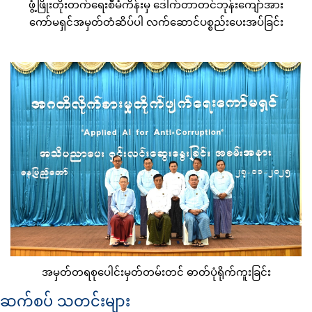
ဖွံ့ဖြိုးတိုးတက်ရေးစီမံကိန်းမှ ဒေါက်တာတင်ဘုန်းကျော်အား
ကော်မရှင်အမှတ်တံဆိပ်ပါ လက်ဆောင်ပစ္စည်းပေးအပ်ခြင်း
အမှတ်တရစုပေါင်းမှတ်တမ်းတင် ဓာတ်ပုံရိုက်ကူးခြင်း
ဆက်စပ် သတင်းများ