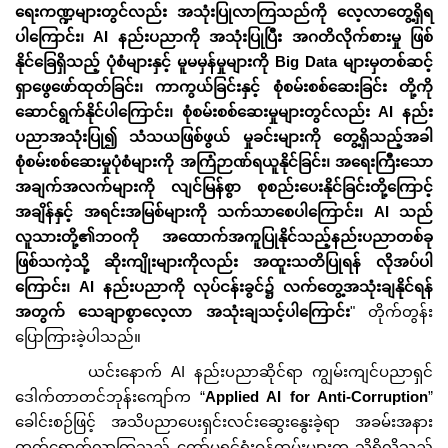
ရေးကဏ္ဍများတွင်လည်း အသုံးပြုလာကြသည်ကို လေ့လာတွေ့ရှိရ
ပါကြောင်း၊ AI နည်းပညာကို အသုံးပြုပြီး အဂတိလိုက်စားမှု ဖြစ်
နိုင်ခြေရှိသည့် ပုံစံများနှင့် မူမမှန်မှုများကို Big Data များမှတစ်ဆင့်
ရှာဖွေဖော်ထုတ်ခြင်း၊ ကာကွယ်ခြင်းနှင့် စုံစမ်းစစ်ဆေးခြင်း တို့ကို
ဆောင်ရွက်နိုင်ပါကြောင်း၊ စုံစမ်းစစ်ဆေးမှုများတွင်လည်း AI နည်း
ပညာအသုံးပြု၍ သံသယဖြစ်ဖွယ် မှုခင်းများကို တွေ့ရှိသည့်အခါ
စုံစမ်းစစ်ဆေးမှုပုံစံများကို အကြံဉာဏ်ရယူနိုင်ခြင်း၊ အရေးကြီးသော
အချက်အလက်များကို လျင်မြန်စွာ စုစည်းပေးနိုင်ခြင်းတို့ကြောင့်
အချိန်နှင့် အရင်းအမြစ်များကို သက်သာစေပါကြောင်း၊ AI သည်
လူသားတို့၏ဘဝကို အထောက်အကူပြုနိုင်သည့်နည်းပညာတစ်ခု
ဖြစ်သကဲ့သို့ ဆိုးကျိုးများကိုလည်း အထူးသတိပြုရန် လိုအပ်ပါ
ကြောင်း၊ AI နည်းပညာကို လုပ်ငန်းခွင်၌ လက်တွေ့အသုံးချနိုင်ရန်
အတွက် သေချာစွာလေ့လာ အသုံးချသင့်ပါကြောင်း
"
တိုက်တွန်း
ပြောကြားခဲ့ပါသည်။
ယင်းနောက် AI နည်းပညာဆိုင်ရာ ကျွမ်းကျင်ပညာရှင်
ဒေါက်တာတင်ဘုန်းကျော်က “
Applied AI for Anti-Corruption
”
ခေါင်းစဉ်ဖြင့် အသိပညာပေးရှင်းလင်းဆွေးနွေးခဲ့ရာ အခမ်းအနား
တက်ရောက်လာကြသည့် ကော်မရှင်ရုံးဝန်ထမ်းများက သိရှိလိုသည်