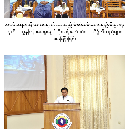
အခမ်းအနားသို့ တက်ရောက်လာသည့် စုံစမ်းစစ်ဆေးရေးဦးစီးဌာနမှ
ဒုတိယညွှန်ကြားရေးမှူးချုပ် ဦးသန်းဇော်ဝင်းက သိရှိလိုသည်များ
မေးမြန်းခြင်း