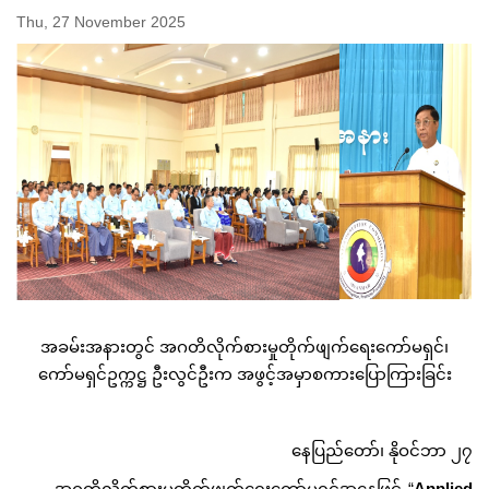
Thu, 27 November 2025
အခမ်းအနားတွင် အဂတိလိုက်စားမှုတိုက်ဖျက်ရေးကော်မရှင်၊
ကော်မရှင်ဥက္ကဋ္ဌ ဦးလွင်ဦးက အဖွင့်အမှာစကားပြောကြားခြင်း
နေပြည်တော်၊ နိုဝင်ဘာ ၂၇
အဂတိလိုက်စားမှုတိုက်ဖျက်ရေးကော်မရှင်အနေဖြင့် “
Applied