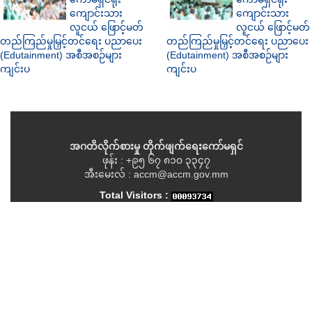
ကျောင်းသား
ကျောင်းသား
လူငယ် ဖြောင့်မတ်
လူငယ် ဖြောင့်မတ်
တည်ကြည်မှုမြှင့်တင်ရေး ပညာပေး
တည်ကြည်မှုမြှင့်တင်ရေး ပညာပေး
(Edutainment) အစီအစဉ်များ
(Edutainment) အစီအစဉ်များ
ကျင်းပ
ကျင်းပ
အဂတိလိုက်စားမှု တိုက်ဖျက်ရေးကော်မရှင်
ဖုန်း : +၉၅ ၆၇ ၈၁၀ ၃၃၄၇
အီးမေးလ် : accm@accm.gov.mm
Total Visitors :