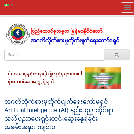
အဂတိလိုက်စားမှုတိုက်ဖျက်ရေးကော်မရှင်
Artificial Intelligence (AI) နည်းပညာဆိုင်ရာ
အသိပညာပေးရှင်းလင်းဆွေးနွေးခြင်း
အခမ်းအနား ကျင်းပ