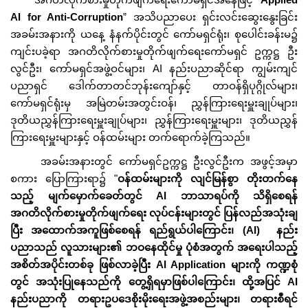
AI for Anti-Corruption
” အသိပညာပေး ရှင်းလင်းဆွေးနွေးခြင်း
အခမ်းအနားကို ယနေ့ နံနက်ပိုင်းတွင် ကော်မရှင်ရုံး၊ စုပေါင်းခန်းမ၌
ကျင်းပခဲ့ရာ အဂတိလိုက်စားမှုတိုက်ဖျက်ရေးကော်မရှင် ဥက္ကဋ္ဌ ဦး
လွင်ဦး၊ ကော်မရှင်အဖွဲ့ဝင်များ၊ AI နည်းပညာဆိုင်ရာ ကျွမ်းကျင်
ပညာရှင် ဒေါက်တာတင်ဘုန်းကျော်နှင့် တာဝန်ရှိပုဂ္ဂိုလ်များ၊
ကော်မရှင်ရုံးမှ အမြဲတမ်းအတွင်းဝန်၊ ညွှန်ကြားရေးမှူးချုပ်များ၊
ဒုတိယညွှန်ကြားရေးမှူးချုပ်များ၊ ညွှန်ကြားရေးမှူးများ၊ ဒုတိယညွှန်
ကြားရေးမှူးများနှင့် ဝန်ထမ်းများ တက်ရောက်ခဲ့ကြသည်။
အခမ်းအနားတွင် ကော်မရှင်ဥက္ကဋ္ဌ ဦးလွင်ဦးက အဖွင့်အမှာ
စကား ပြောကြားရာ၌ "
ဝန်ထမ်းများကို လျင်မြန်စွာ တိုးတက်နေ
သည့် မျက်မှောက်ခေတ်တွင် AI ဘာသာရပ်ကို သိရှိစေရန်
အဂတိလိုက်စားမှုတိုက်ဖျက်ရေး လုပ်ငန်းများတွင် ပြန်လည်အသုံးချ
ပြီး အထောက်အကူဖြစ်စေရန် ရည်ရွယ်ပါကြောင်း၊ (AI) နည်း
ပညာသည် လူသားများ၏ ဘဝနေထိုင်မှု ပုံစံအတွက် အရေးပါသည့်
အစိတ်အပိုင်းတစ်ခု ဖြစ်လာခဲ့ပြီး AI Application များကို ကဏ္ဍစုံ
တွင် အသုံးပြုနေသည်ကို တွေ့ရှိရမှာဖြစ်ပါကြောင်း၊ ထို့အပြင် AI
နည်းပညာကို တရားဥပဒေစိုးမိုးရေးအဖွဲ့အစည်းများ၊ တရားစီရင်