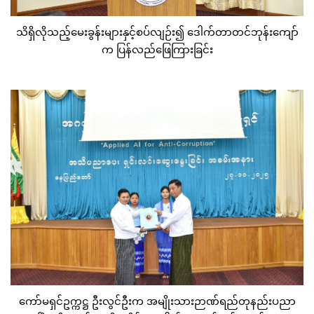
သိရှိလိုသည့်မေးခွန်းများနှင့်စပ်လျဉ်း၍ ဒေါက်တာတင်ဘုန်းကျော်
က ပြန်လည်ဖြေကြားခြင်း
ကော်မရှင်ဥက္ကဋ္ဌ ဦးလွင်ဦးက အမျိုးသားဉာဏ်ရည်တုနည်းပညာ