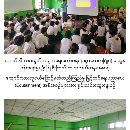
အဂတိလိုက်စားမှုတိုက်ဖျက်ရေးကော်မရှင်ရုံးခွဲ (မော်လမြိုင်) မှ ညွှန်
ကြားရေးမှူး ဦးဖြူစိုးကြည် က အလယ်တန်းအဆင့်
ကျောင်းသားလူငယ်ဖြောင့်မတ်တည်ကြည်မှု မြှင့်တင်ရေးပညာပေး
(Edutainment) အစီအစဉ်များအား ရှင်းလင်းဆွေးနွေးစဉ်