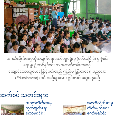
အဂတိလိုက်စားမှုတိုက်ဖျက်ရေးကော်မရှင်ရုံးခွဲ (မော်လမြိုင်) မှ စုံစမ်း
ရေးမှူး ဦးတင်နိုင်ဝင်း က အလယ်တန်းအဆင့်
ကျောင်းသားလူငယ်ဖြောင့်မတ်တည်ကြည်မှု မြှင့်တင်ရေးပညာပေး
(Edutainment) အစီအစဉ်များအား ရှင်းလင်းဆွေးနွေးစဉ်
ဆက်စပ် သတင်းများ
အဂတိလိုက်စားမှု
အဂတိလိုက်စားမှု
တိုက်ဖျက်ရေး
တိုက်ဖျက်ရေး
ကော်မရှင်ရုံး
ကော်မရှင်ရုံး