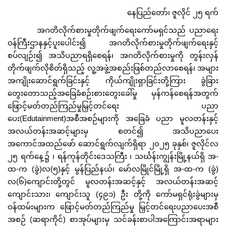
နေပြည်တော်၊ ဇူလိုင် ၂၅ ရက်
အဂတိလိုက်စားမှုတိုက်ဖျက်ရေးကော်မရှင်သည် ပညာရေး
ဝန်ကြီးဌာနနှင့်ပူးပေါင်း၍ အဂတိလိုက်စားမှုတိုက်ဖျက်ရေးနှင့်
စပ်လျဉ်း၍ အသိပညာရရှိစေရန်၊ အဂတိလိုက်စားမှုကို တွန်းလှန်
တိုက်ဖျက်လိုစိတ်ရှိသည့် လူ့အဖွဲ့အစည်းဖြစ်တည်လာစေရန်၊ အများ
အကျိုးဆောင်ရွက်ခြင်းနှင့် ကိုယ်ကျိုးရှာခြင်းတို့ကြား ခွဲခြား
တွေးတောသည့်အခြေခံစဉ်းစားတွေးခေါ်မှု မှန်ကန်စေရန်အတွက်
ဖြောင့်မတ်တည်ကြည်မှုမြှင့်တင်ရေး ပညာ
ပေး(Edutainment)အစီအစဉ်များကို အခြေခံ ပညာ မူလတန်းနှင့်
အလယ်တန်းအဆင့်များမှ စတင်၍ အသိပညာပေး
အကောင်အထည်ဖော် ဆောင်ရွက်လျက်ရှိရာ ၂၀၂၅ ခုနှစ်၊ ဇူလိုင်လ
၂၅ ရက်နေ့၌ ၊ ရန်ကုန်တိုင်းဒေသကြီး ၊ သင်္ဃန်းကျွန်းမြို့နယ်ရှိ အ-
ထ-က (ခွဲ)လ(၅)နှင့် မွန်ပြည်နယ်၊ မော်လမြိုင်မြို့ရှိ အ-ထ-က (ခွဲ)
လ(၆)ကျောင်းတို့တွင် မူလတန်းအဆင့်နှင့် အလယ်တန်းအဆင့်
ကျောင်းသား၊ ကျောင်းသူ (၄၉၁) ဦး တို့ကို ကော်မရှင်ရုံးခွဲများမှ
ဝန်ထမ်းများက ဖြောင့်မတ်တည်ကြည်မှု မြှင့်တင်ရေးပညာပေးအစီ
အစဉ် (ဆရာကိုင်) စာအုပ်များမှ သင်ခန်းစာပါအကြောင်းအရာများ