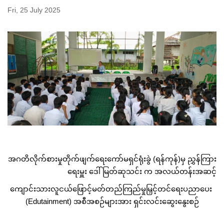
Fri, 25 July 2025
အဂတိလိုက်စားမှုတိုက်ဖျက်ရေးကော်မရှင်ရုံးခွဲ (ရန်ကုန်)မှ ညွှန်ကြား
ရေးမှူး ဒေါ်မြတ်ဆုသင်း က အလယ်တန်းအဆင့်
ကျောင်းသားလူငယ်ဖြောင့်မတ်တည်ကြည်မှုမြှင့်တင်ရေးပညာပေး
(Edutainment) အစီအစဉ်များအား ရှင်းလင်းဆွေးနွေးစဉ်