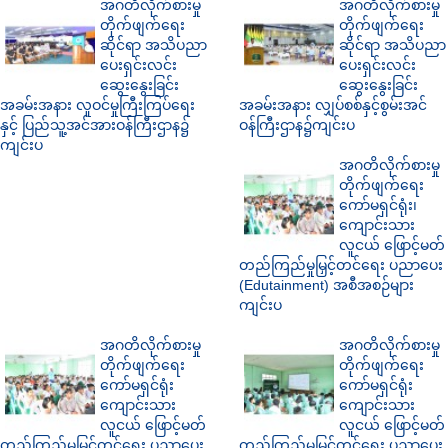
အဂတိလိုက်စားမှု
အဂတိလိုက်စားမှု
တိုက်ဖျက်ရေး
တိုက်ဖျက်ရေး
ဆိုင်ရာ အသိပညာ
ဆိုင်ရာ အသိပညာ
ပေးရှင်းလင်း
ပေးရှင်းလင်း
ဆွေးနွေးခြင်း
ဆွေးနွေးခြင်း
အခမ်းအနား လူဝင်မှုကြီးကြပ်ရေး
အခမ်းအနား လျှပ်စစ်နှင့်စွမ်းအင်
နှင့် ပြည်သူ့အင်အားဝန်ကြီးဌာန၌
ဝန်ကြီးဌာန၌ကျင်းပ
ကျင်းပ
အဂတိလိုက်စားမှု
တိုက်ဖျက်ရေး
ကော်မရှင်ရုံး၊
ကျောင်းသား
လူငယ် ဖြောင့်မတ်
တည်ကြည်မှုမြှင့်တင်ရေး ပညာပေး
(Edutainment) အစီအစဉ်များ
ကျင်းပ
အဂတိလိုက်စားမှု
အဂတိလိုက်စားမှု
တိုက်ဖျက်ရေး
တိုက်ဖျက်ရေး
ကော်မရှင်ရုံး
ကော်မရှင်ရုံး
ကျောင်းသား
ကျောင်းသား
လူငယ် ဖြောင့်မတ်
လူငယ် ဖြောင့်မတ်
တည်ကြည်မှုမြှင့်တင်ရေး ပညာပေး
တည်ကြည်မှုမြှင့်တင်ရေး ပညာပေး