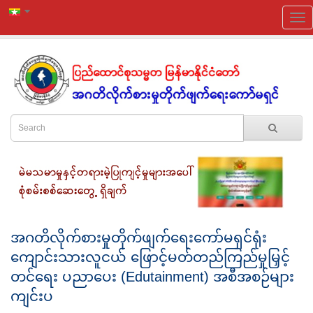
အဂတိလိုက်စားမှုတိုက်ဖျက်ရေးကော်မရှင်ရုံး
ကျောင်းသားလူငယ် ဖြောင့်မတ်တည်ကြည်မှုမြှင့်
တင်ရေး ပညာပေး (Edutainment) အစီအစဉ်များ
ကျင်းပ