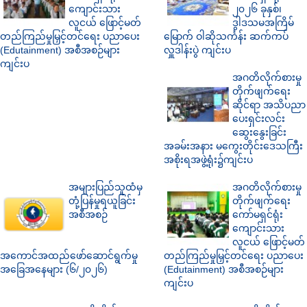
ကျောင်းသား
၂၀၂၆ ခုနှစ်၊
လူငယ် ဖြောင့်မတ်
ဒွါဒသမအကြိမ်
တည်ကြည်မှုမြှင့်တင်ရေး ပညာပေး
မြောက် ဝါဆိုသင်္ကန်း ဆက်ကပ်
(Edutainment) အစီအစဉ်များ
လှူဒါန်းပွဲ ကျင်းပ
ကျင်းပ
အဂတိလိုက်စားမှု
တိုက်ဖျက်ရေး
ဆိုင်ရာ အသိပညာ
ပေးရှင်းလင်း
ဆွေးနွေးခြင်း
အခမ်းအနား မကွေးတိုင်းဒေသကြီး
အစိုးရအဖွဲ့ရုံး၌ကျင်းပ
အများပြည်သူထံမှ
အဂတိလိုက်စားမှု
တုံ့ပြန်မှုရယူခြင်း
တိုက်ဖျက်ရေး
အစီအစဉ်
ကော်မရှင်ရုံး
ကျောင်းသား
လူငယ် ဖြောင့်မတ်
အကောင်အထည်ဖော်ဆောင်ရွက်မှု
တည်ကြည်မှုမြှင့်တင်ရေး ပညာပေး
အခြေအနေများ (၆/၂၀၂၆)
(Edutainment) အစီအစဉ်များ
ကျင်းပ