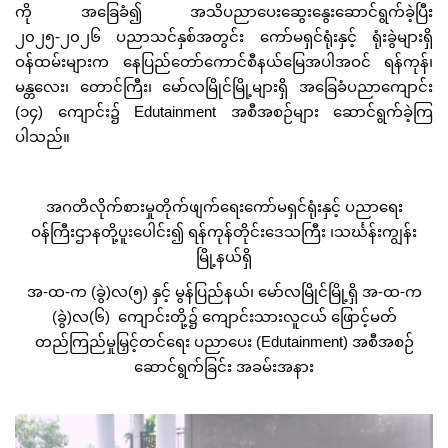
ကို အခြေခံ၍ အသိပညာပေးဆွေးနွေးဆောင်ရွက်ခဲ့ပြီး
၂၀၂၅-၂၀၂၆ ပညာသင်နှစ်အတွင်း ကော်မရှင်ရုံးနှင့် ရုံးခွဲများရှိ
ဝန်ထမ်းများက နေပြည်တော်ကောင်စီနယ်မြေအပါအဝင် ရန်ကုန်၊
မန္တလေး၊ တောင်ကြီး၊ မော်လမြိုင်မြို့များရှိ အခြေခံပညာကျောင်း
(၁၄) ကျောင်း၌ Edutainment အစီအစဉ်များ ဆောင်ရွက်ခဲ့ကြ
ပါသည်။
အဂတိလိုက်စားမှုတိုက်ဖျက်ရေးကော်မရှင်ရုံးနှင့် ပညာရေး
ဝန်ကြီးဌာနတို့ပူးပေါင်း၍ ရန်ကုန်တိုင်းဒေသကြီး ၊သင်္ဃန်းကျွန်း
မြို့နယ်ရှိ
အ-ထ-က (ခွဲ)လ(၅) နှင့် မွန်ပြည်နယ်၊ မော်လမြိုင်မြို့ရှိ အ-ထ-က
(ခွဲ)လ(၆) ကျောင်းတို့၌ ကျောင်းသားလူငယ် ဖြောင့်မတ်
တည်ကြည်မှုမြှင့်တင်ရေး ပညာပေး (Edutainment) အစီအစဉ်
ဆောင်ရွက်ခြင်း အခမ်းအနား