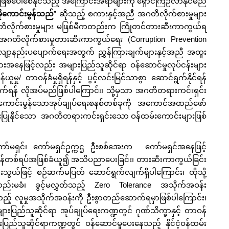
 ဖြစ်ပေါ်စေနိုင်သည့် အကြောင်းအရာများကို ရှောင်ကြဉ်လာနိုင်မည်
ုကောင်းမွန်သည်
” ဆိုသည့် စကားနှင့်အညီ အဂတိလိုက်စားမှုများ
တိလိုက်စားမှုများ မဖြစ်မီကတည်းက ကြိုတင်တားဆီးကာကွယ်ရ
း အဂတိလိုက်စားမှုတားဆီးကာကွယ်ရေး (Corruption Prevention
း လျော့နည်းပပျောက်ရေးအတွက် ညွှန်ကြားချက်များနှင့်အညီ အထူး
းများအနေဖြင့်လည်း အများပြည်သူဆိုင်ရာ ဝန်ဆောင်မှုလုပ်ငန်းများ
ှု/ တာဝန်ခံမှုရှိရန်နှင့် ပွင့်လင်းမြင်သာစွာ ဆောင်ရွက်နိုင်ရန်
်ရန် လိုအပ်မည်ဖြစ်ပါကြောင်း၊ သို့မှသာ အဂတိတရားကင်းရှင်း
နှင့် ကောင်းမွန်သောအုပ်ချုပ်ရေးစနစ်တစ်ခုကို အကောင်အထည်ဖော်
းပြုနိုင်သော အဂတိတရားကင်းရှင်းသော ဝန်ထမ်းကောင်းများဖြစ်
်မရှင်၊ ကော်မရှင်ဥက္ကဋ္ဌ ဦးစစ်အေးက ကော်မရှင်အနေဖြင့်
ဝန်တစ်ရပ်အဖြစ်ခံယူ၍ အသိပညာပေးခြင်း၊ တားဆီးကာကွယ်ခြင်း
ံးသွယ်ဖြင့် စဉ်ဆက်မပြတ် ဆောင်ရွက်လျက်ရှိပါကြောင်း၊ ထိုသို့
ဝသည်းမခံ၊ ခွင့်မလွှတ်သည့် Zero Tolerance အသိုက်အဝန်း
ည့် လူမှုအသိုက်အဝန်းကို ဦးစွာတည်ဆောက်ရမှာဖြစ်ပါကြောင်း၊
းပြည်သူဆိုင်ရာ အုပ်ချုပ်ရေးကဏ္ဍတွင် ဂုဏ်သိက္ခာနှင့် တာဝန်
းပြည်သူဆိုင်ရာကဏ္ဍတွင် ဝန်ဆောင်မှုပေးနေသည့် နိုင်ငံ့ဝန်ထမ်း