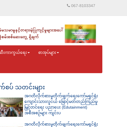
067-8103347
ဆီးကာကွယ်ရေး
စာအုပ်များ
်စပ် သတင်းများ
အဂတိလိုက်စားမှုတိုက်ဖျက်ရေးကော်မရှင်ရုံး
ကျောင်းသားလူငယ် ဖြောင့်မတ်တည်ကြည်မှု
မြှင့်တင်ရေး ပညာပေး (Edutainment)
အစီအစဉ်များ ကျင်းပ
အဂတိလိုက်စားမှုတိုက်ဖျက်ရေးကော်မရှင်ရုံး