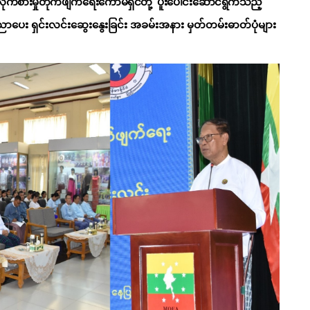
ိုက်စားမှုတိုက်ဖျက်ရေးကော်မရှင်တို့ ပူးပေါင်းဆောင်ရွက်သည့်
း ရှင်းလင်းဆွေးနွေးခြင်း အခမ်းအနား မှတ်တမ်းဓာတ်ပုံများ