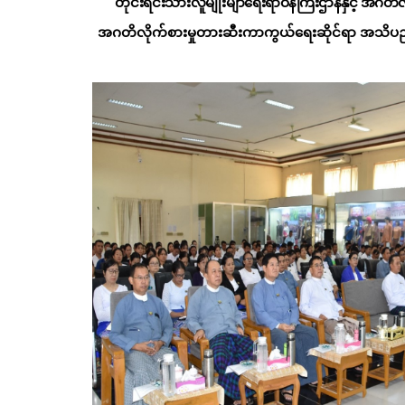
တိုင်းရင်းသားလူမျိုးမျာရေးရာဝန်ကြီးဌာနနှင့် အဂတိလ
အဂတိလိုက်စားမှုတားဆီးကာကွယ်ရေးဆိုင်ရာ အသိပညာပေ