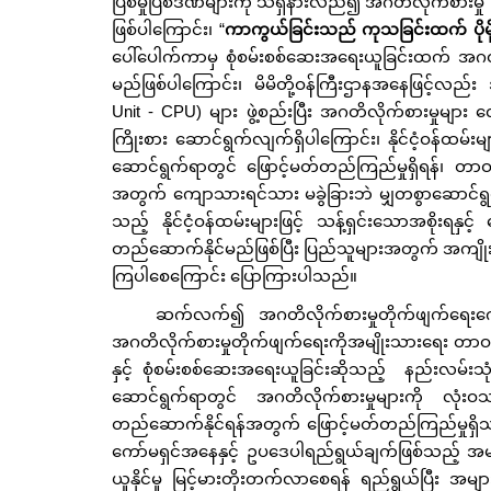
ပြစ်မှုပြစ်ဒဏ်များကို သိရှိနားလည်၍ အဂတိလိုက်စားမှု
ဖြစ်ပါကြောင်း၊ “
ကာကွယ်ခြင်းသည် ကုသခြင်းထက် ပိုမိ
ပေါ်ပေါက်ကာမှ စုံစမ်းစစ်ဆေးအရေးယူခြင်းထက် အဂ
မည်ဖြစ်ပါကြောင်း၊ မိမိတို့ဝန်ကြီးဌာနအနေဖြင့်လည်
Unit - CPU) များ ဖွဲ့စည်းပြီး အဂတိလိုက်စားမှုမျာ
ကြိုးစား ဆောင်ရွက်လျက်ရှိပါကြောင်း၊ နိုင်ငံ့ဝန်ထမ်
ဆောင်ရွက်ရာတွင် ဖြောင့်မတ်တည်ကြည်မှုရှိရန်၊ တာဝန်ယူမ
အတွက် ကျောသားရင်သား မခွဲခြားဘဲ မျှတစွာဆောင်ရွက
သည့် နိုင်ငံ့ဝန်ထမ်းများဖြင့် သန့်ရှင်းသောအစိုးရ
တည်ဆောက်နိုင်မည်ဖြစ်ပြီး ပြည်သူများအတွက် အကျို
ကြပါစေကြောင်း ပြောကြားပါသည်။
ဆက်လက်၍ အဂတိလိုက်စားမှုတိုက်ဖျက်ရေးကော
အဂတိလိုက်စားမှုတိုက်ဖျက်ရေးကိုအမျိုးသားရေး တာ
နှင့် စုံစမ်းစစ်ဆေးအရေးယူခြင်းဆိုသည့် နည်းလမ်းသု
ဆောင်ရွက်ရာတွင် အဂတိလိုက်စားမှုများကို လုံး
တည်ဆောက်နိုင်ရန်အတွက် ဖြောင့်မတ်တည်ကြည်မှုရှိသ
ကော်မရှင်အနေနှင့် ဥပဒေပါရည်ရွယ်ချက်ဖြစ်သည့် အမျာ
ယူနိုင်မှု မြင့်မားတိုးတက်လာစေရန် ရည်ရွယ်ပြီး အမျာ