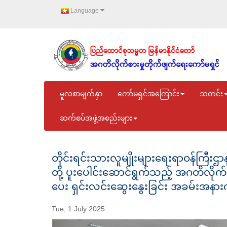
Language
မူလစာမျက်နှာ
ကော်မရှင်အကြောင်း
သတင်း
ဆက်စပ်အဖွဲ့အစည်းများ
တိုင်းရင်းသားလူမျိုးများရေးရာဝန်ကြီးဌာ
တို့ ပူးပေါင်းဆောင်ရွက်သည့် အဂတိလိ
ပေး ရှင်းလင်းဆွေးနွေးခြင်း အခမ်းအနား
Tue, 1 July 2025