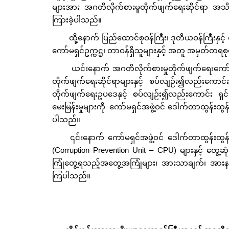
များအား အဂတိလိုက်စားမှုတိုက်ဖျက်ရေးဆိုင်ရာ အသိပ
ကြားခဲ့ပါသည်။
ထို့နောက် ပြည်ထောင်စုဝန်ကြီး၊ ဒုတိယဝန်ကြီးနှင
ကော်မရှင်ဥက္ကဋ္ဌ၊ တာဝန်ရှိသူများနှင့် အတူ အမှတ်တရ
ယင်းနောက် အဂတိလိုက်စားမှုတိုက်ဖျက်ရေးကော်မရ
တိုက်ဖျက်ရေးဆိုင်ရာများနှင့် စပ်လျဉ်း၍လည်းကောင်း
တိုက်ဖျက်ရေးဥပဒေနှင့် စပ်လျဉ်း၍လည်းကောင်း ရှင်
မေးမြန်းမှုများကို ကော်မရှင်အဖွဲ့ဝင် ဒေါက်တာထွန်းထွန်း
ပါသည်။
၎င်းနောက် ကော်မရှင်အဖွဲ့ဝင် ဒေါက်တာထွန်းထွ
(Corruption Prevention Unit – CPU) များနှင့် တွ
ကြုံတွေ့ရသည့်အတွေ့အကြုံများ၊ အားသာချက်၊ အားနည်း
ကြပါသည်။