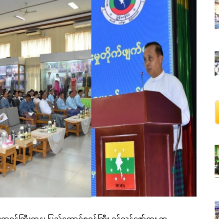
ရာဝန်ကြီးဌာန၊ ပြည်ထောင်စုဝန်ကြီး ခွန်သန့်ဇော်ထူး က