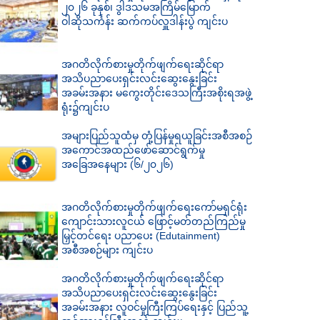
၂၀၂၆ ခုနှစ်၊ ဒွါဒသမအကြိမ်မြောက်
ဝါဆိုသင်္ကန်း ဆက်ကပ်လှူဒါန်းပွဲ ကျင်းပ
အဂတိလိုက်စားမှုတိုက်ဖျက်ရေးဆိုင်ရာ
အသိပညာပေးရှင်းလင်းဆွေးနွေးခြင်း
အခမ်းအနား မကွေးတိုင်းဒေသကြီးအစိုးရအဖွဲ့
ရုံး၌ကျင်းပ
အများပြည်သူထံမှ တုံ့ပြန်မှုရယူခြင်းအစီအစဉ်
အကောင်အထည်ဖော်ဆောင်ရွက်မှု
အခြေအနေများ (၆/၂၀၂၆)
အဂတိလိုက်စားမှုတိုက်ဖျက်ရေးကော်မရှင်ရုံး
ကျောင်းသားလူငယ် ဖြောင့်မတ်တည်ကြည်မှု
မြှင့်တင်ရေး ပညာပေး (Edutainment)
အစီအစဉ်များ ကျင်းပ
အဂတိလိုက်စားမှုတိုက်ဖျက်ရေးဆိုင်ရာ
အသိပညာပေးရှင်းလင်းဆွေးနွေးခြင်း
အခမ်းအနား လူဝင်မှုကြီးကြပ်ရေးနှင့် ပြည်သူ့