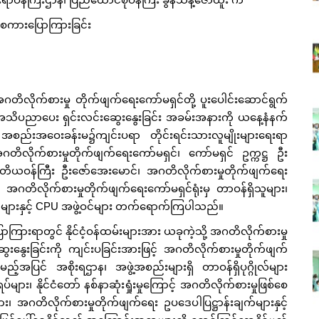
ာစကားပြောကြားခြင်း
အဂတိလိုက်စားမှု တိုက်ဖျက်ရေးကော်မရှင်တို့ ပူးပေါင်းဆောင်ရွက်
သိပညာပေး ရှင်းလင်းဆွေးနွေးခြင်း အခမ်းအနားကို ယနေ့နံနက်
ာန၊ အစည်းအဝေးခန်းမ၌ကျင်းပရာ တိုင်းရင်းသားလူမျိုးများရေးရာ
အဂတိလိုက်စားမှုတိုက်ဖျက်ရေးကော်မရှင်၊ ကော်မရှင် ဥက္ကဋ္ဌ ဦး
 ဒုတိယဝန်ကြီး ဦးဇော်အေးမောင်၊ အဂတိလိုက်စားမှုတိုက်ဖျက်ရေး
 အဂတိလိုက်စားမှုတိုက်ဖျက်ရေးကော်မရှင်ရုံးမှ တာဝန်ရှိသူများ၊
ိသူများနှင့် CPU အဖွဲ့ဝင်များ တက်ရောက်ကြပါသည်။
ြားရာတွင် နိုင်ငံ့ဝန်ထမ်းများအား ယခုကဲ့သို့ အဂတိလိုက်စားမှု
ေးခြင်းကို ကျင်းပခြင်းအားဖြင့် အဂတိလိုက်စားမှုတိုက်ဖျက်
့အပြင် အစိုးရဌာန၊ အဖွဲ့အစည်းများရှိ တာဝန်ရှိပုဂ္ဂိုလ်များ
ား၊ နိုင်ငံတော် နစ်နာဆုံးရှုံးမှုကြောင့် အဂတိလိုက်စားမှုဖြစ်စေ
ား၊ အဂတိလိုက်စားမှုတိုက်ဖျက်ရေး ဥပဒေပါပြဋ္ဌာန်းချက်များနှင့်