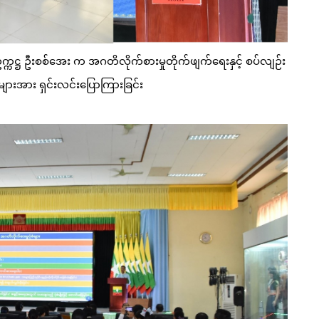
က္ကဋ္ဌ ဦးစစ်အေး က အဂတိလိုက်စားမှုတိုက်ဖျက်ရေးနှင့် စပ်လျဉ်း
ျားအား ရှင်းလင်းပြောကြားခြင်း