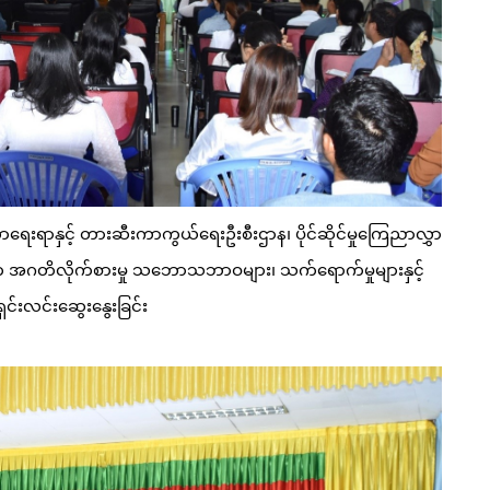
ကာရေးရာနှင့် တားဆီးကာကွယ်ရေးဦးစီးဌာန၊ ပိုင်ဆိုင်မှုကြေညာလွှာ
င် က အဂတိလိုက်စားမှု သဘောသဘာဝများ၊ သက်ရောက်မှုများနှင့်
ှင်းလင်းဆွေးနွေးခြင်း