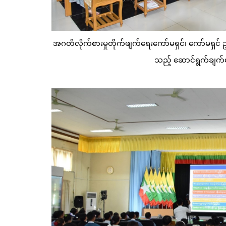
အဂတိလိုက်စားမှုတိုက်ဖျက်ရေးကော်မရှင်၊ ကော်မရှင် ဥ
သည့် ဆောင်ရွက်ချက်မ