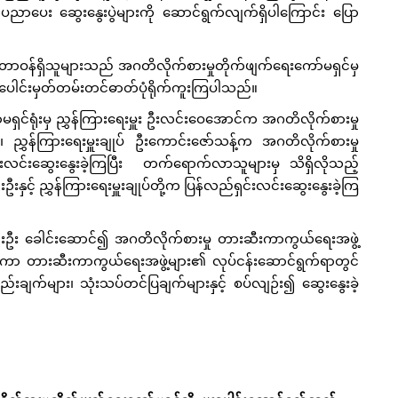
ညာပေး ဆွေးနွေးပွဲများကို ဆောင်ရွက်လျက်ရှိပါကြောင်း ပြော
့် တာဝန်ရှိသူများသည် အဂတိလိုက်စားမှုတိုက်ဖျက်ရေးကော်မရှင်မှ
စုပေါင်းမှတ်တမ်းတင်ဓာတ်ပုံရိုက်ကူးကြပါသည်။
ှင်ရုံးမှ ညွှန်ကြားရေးမှူး ဦးလင်းဝေအောင်က အဂတိလိုက်စားမှု
၊ ညွှန်ကြားရေးမှူးချုပ် ဦးကောင်းဇော်သန့်က အဂတိလိုက်စားမှု
းလင်းဆွေးနွေးခဲ့ကြပြီး တက်ရောက်လာသူများမှ သိရှိလိုသည့်
ဦးနှင့် ညွှန်ကြားရေးမှူးချုပ်တို့က ပြန်လည်ရှင်းလင်းဆွေးနွေးခဲ့ကြ
န်းဦး ခေါင်းဆောင်၍ အဂတိလိုက်စားမှု တားဆီးကာကွယ်ရေးအဖွဲ့
ေ့ဆုံကာ တားဆီးကာကွယ်ရေးအဖွဲ့များ၏ လုပ်ငန်းဆောင်ရွက်ရာတွင်
ချက်များ၊ သုံးသပ်တင်ပြချက်များနှင့် စပ်လျဉ်း၍ ဆွေးနွေးခဲ့