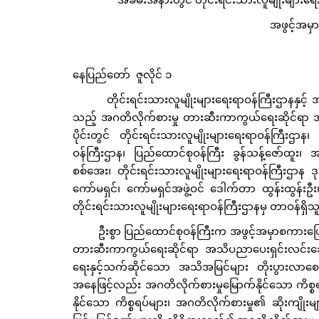
အဖွင့်အမှ
နေပြည်တော် ဇူလိုင် ၁
တိုင်းရင်းသားလူမျိုးများရေးရာဝန်ကြီးဌာနနှင့် 
သည့် အဂတိလိုက်စားမှု တားဆီးကာကွယ်ရေးဆိုင်ရာ အ
ပိုင်းတွင် တိုင်းရင်းသားလူမျိုးများရေးရာဝန်ကြီးဌ
ဝန်ကြီးဌာန၊ ပြည်ထောင်စုဝန်ကြီး ခွန်သန့်ဇော်ထူး၊ 
စစ်အေး၊ တိုင်းရင်းသားလူမျိုးများရေးရာဝန်ကြီးဌာန
ကော်မရှင်၊ ကော်မရှင်အဖွဲ့ဝင် ဒေါက်တာ ထွန်းထွန်းဦး၊
တိုင်းရင်းသားလူမျိုးများရေးရာဝန်ကြီးဌာနမှ တာဝန်ရှ
ဦးစွာ ပြည်ထောင်စုဝန်ကြီးက အဖွင့်အမှာစကားပြောက
တားဆီးကာကွယ်ရေးဆိုင်ရာ အသိပညာပေးရှင်းလင်းဆွေးနွ
ရေးနှင့်သက်ဆိုင်သော အသိအမြင်များ တိုးပွားလာစေမည်
အနေဖြင့်လည်း အဂတိလိုက်စားမှုမြောက်နိုင်သော ကိစ္စရပ်မျ
နိုင်သော ကိစ္စရပ်များ၊ အဂတိလိုက်စားမှု၏ ဆိုးကျိုးမျ