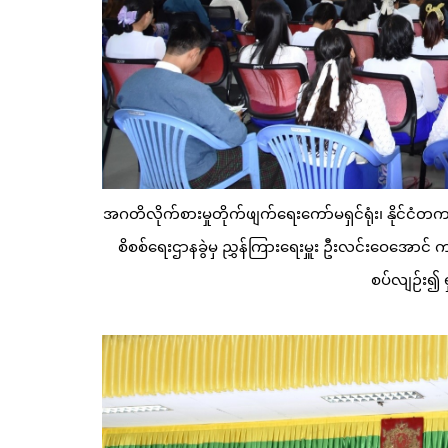
အဂတိလိုက်စားမှုတိုက်ဖျက်ရေးကော်မရှင်ရုံး၊ နိုင်ငံတ
စိစစ်ရေးဌာနခွဲမှ ညွှန်ကြားရေးမှူး ဦးလင်းဝေအော
စပ်လျဉ်း၍ ရ