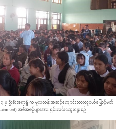
ကြီး) မှ ဦးစီးအရာရှိ က မူလတန်းအဆင့်ကျောင်းသားလူငယ်ဖြောင့်မတ်
ainment) အစီအစဉ်များအား ရှင်းလင်းဆွေးနွေးစဉ်