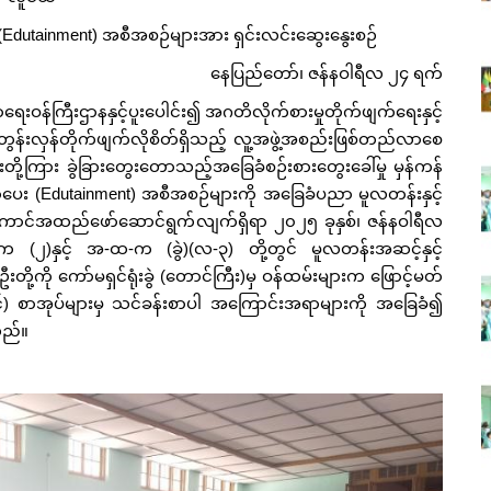
(Edutainment) အစီအစဉ်များအား ရှင်းလင်းဆွေးနွေးစဉ်
နေပြည်တော်၊ ဇန်နဝါရီလ ၂၄ ရက်
န်ကြီးဌာနနှင့်ပူးပေါင်း၍ အဂတိလိုက်စားမှုတိုက်ဖျက်ရေးနှင့်
ွန်းလှန်တိုက်ဖျက်လိုစိတ်ရှိသည့် လူ့အဖွဲ့အစည်းဖြစ်တည်လာစေ
်းတို့ကြား ခွဲခြားတွေးတောသည့်အခြေခံစဉ်းစားတွေးခေါ်မှု မှန်ကန်
ပေး (Edutainment) အစီအစဉ်များကို အခြေခံပညာ မူလတန်းနှင့်
်အထည်ဖော်ဆောင်ရွက်လျက်ရှိရာ ၂၀၂၅ ခုနှစ်၊ ဇန်နဝါရီလ
-က (၂)နှင့် အ-ထ-က (ခွဲ)(လ-၃) တို့တွင် မူလတန်းအဆင့်နှင့်
ကို ကော်မရှင်ရုံးခွဲ (တောင်ကြီး)မှ ဝန်ထမ်းများက ဖြောင့်မတ်
) စာအုပ်များမှ သင်ခန်းစာပါ အကြောင်းအရာများကို အခြေခံ၍
သည်။