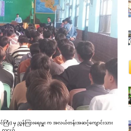
ောင်ကြီး) မှ ညွှန်ကြားရေးမှူး က အလယ်တန်းအဆင့်ကျောင်းသား
လူငယ်