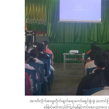
အဂတိလိုက်စားမှုတိုက်ဖျက်ရေးကော်မရှင်ရုံးခွဲ (တော
ဖြောင့်မတ်တည်ကြည်မှုမြှင့်တင်ရေးပညာပေး 