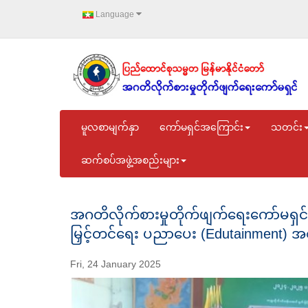
Language
မူလစာမျက်နှာ
ကော်မရှင်အကြောင်း
သတင်း
ဆက်စပ်အဖွဲ့အစည်းများ
အဂတိလိုက်စားမှုတိုက်ဖျက်ရေးကော်မရှင
မြှင့်တင်ရေး ပညာပေး (Edutainment) အ
Fri, 24 January 2025