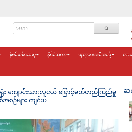
စုံစမ်းစစ်ဆေးမှု
နိုင်ငံတကာ
ပညာပေးအစီအစဉ်
တား
ဆက
်ရုံး ကျောင်းသားလူငယ် ဖြောင့်မတ်တည်ကြည်မှု
စီအစဉ်များ ကျင်းပ