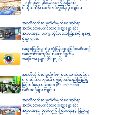
၂၀၂၆ ခုနှစ်၊ ဒွါဒသမအကြိမ်မြောက်
ဝါဆိုသင်္ကန်း ဆက်ကပ်လှူဒါန်းပွဲ ကျင်းပ
အဂတိလိုက်စားမှုတိုက်ဖျက်ရေးဆိုင်ရာ
အသိပညာပေးရှင်းလင်းဆွေးနွေးခြင်း
အခမ်းအနား မကွေးတိုင်းဒေသကြီးအစိုးရအဖွဲ့
ရုံး၌ကျင်းပ
အများပြည်သူထံမှ တုံ့ပြန်မှုရယူခြင်းအစီအစဉ်
အကောင်အထည်ဖော်ဆောင်ရွက်မှု
အခြေအနေများ (၆/၂၀၂၆)
အဂတိလိုက်စားမှုတိုက်ဖျက်ရေးကော်မရှင်ရုံး
ကျောင်းသားလူငယ် ဖြောင့်မတ်တည်ကြည်မှု
မြှင့်တင်ရေး ပညာပေး (Edutainment)
အစီအစဉ်များ ကျင်းပ
အဂတိလိုက်စားမှုတိုက်ဖျက်ရေးဆိုင်ရာ
အသိပညာပေးရှင်းလင်းဆွေးနွေးခြင်း
အခမ်းအနား လူဝင်မှုကြီးကြပ်ရေးနှင့် ပြည်သူ့