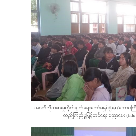
အဂတိလိုက်စားမှုတိုက်ဖျက်ရေးကော်မရှင်ရုံးခွဲ (တောင်
တည်ကြည်မှုမြှင့်တင်ရေး ပညာပေး (Edut