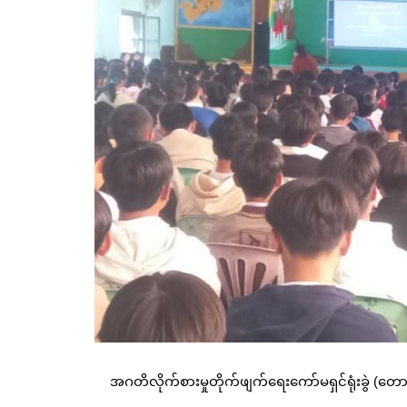
အဂတိလိုက်စားမှုတိုက်ဖျက်ရေးကော်မရှင်ရုံးခွဲ (တ