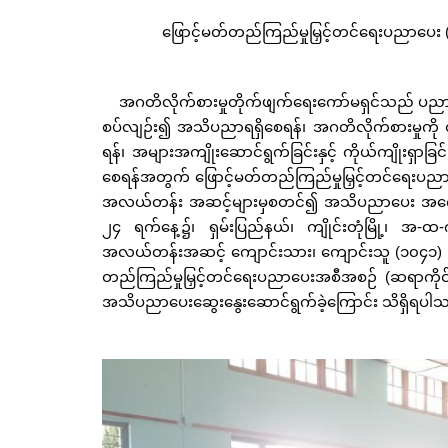
ဖြောင့်မတ်တည်ကြည်မှုမြှင့်တင်ရေးပညာပေး 
အဂတိလိုက်စားမှုတိုက်ဖျက်ရေးကော်မရှင်သည် ပညာရေးဝ
စပ်လျဉ်း၍ အသိပညာရရှိစေရန်၊ အဂတိလိုက်စားမှုကို တ
ရန်၊ အများအကျိုးဆောင်ရွက်ခြင်းနှင့် ကိုယ်ကျိုးရှာခြင
စေရန်အတွက် ဖြောင့်မတ်တည်ကြည်မှုမြှင့်တင်ရေးပညာ
အလယ်တန်း အဆင့်များမှစတင်၍ အသိပညာပေး အကောင
၂၄ ရက်နေ့၌၊ ရှမ်းပြည်နယ်၊ ကျိုင်းတုံမြို့၊ အ-ထ
အလယ်တန်းအဆင့် ကျောင်းသား၊ ကျောင်းသူ (၁၀၄၁) ဦးတို့
တည်ကြည်မှုမြှင့်တင်ရေးပညာပေးအစီအစဉ် (ဆရာကိုင်
အသိပညာပေးဆွေးနွေးဆောင်ရွက်ခဲ့ကြောင်း သိရှိရပါ