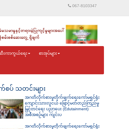
067-8103347
ဆီးကာကွယ်ရေး
စာအုပ်များ
်စပ် သတင်းများ
အဂတိလိုက်စားမှုတိုက်ဖျက်ရေးကော်မရှင်ရုံး
ကျောင်းသားလူငယ် ဖြောင့်မတ်တည်ကြည်မှု
မြှင့်တင်ရေး ပညာပေး (Edutainment)
အစီအစဉ်များ ကျင်းပ
အဂတိလိုက်စားမှုတိုက်ဖျက်ရေးကော်မရှင်ရုံး