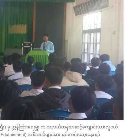
င်ကြီး) မှ ညွှန်ကြားရေးမှူး က အလယ်တန်းအဆင့်ကျောင်းသားလူငယ်
(Edutainment) အစီအစဉ်များအား ရှင်းလင်းဆွေးနွေးစဉ်