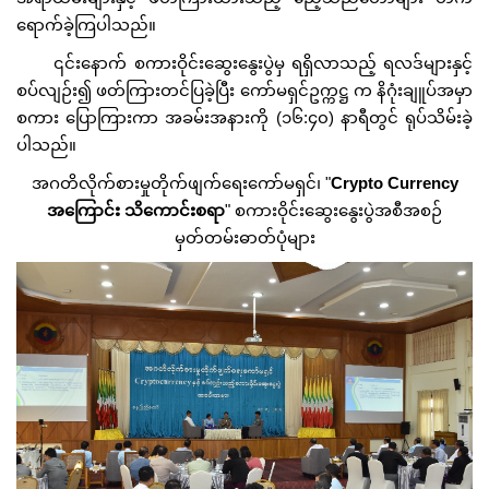
ရောက်ခဲ့ကြပါသည်။
၎င်းနောက် စကားဝိုင်းဆွေးနွေးပွဲမှ ရရှိလာသည့် ရလဒ်များနှင့်
စပ်လျဉ်း၍ ဖတ်ကြားတင်ပြခဲ့ပြီး ကော်မရှင်ဥက္ကဋ္ဌ က နိဂုံးချူပ်အမှာ
စကား ပြောကြားကာ အခမ်းအနားကို (၁၆:၄၀) နာရီတွင် ရုပ်သိမ်းခဲ့
ပါသည်။
အဂတိလိုက်စားမှုတိုက်ဖျက်ရေးကော်မရှင်၊ "
Crypto Currency
အကြောင်း သိကောင်းစရာ
" စကားဝိုင်းဆွေးနွေးပွဲအစီအစဉ်
မှတ်တမ်းဓာတ်ပုံများ