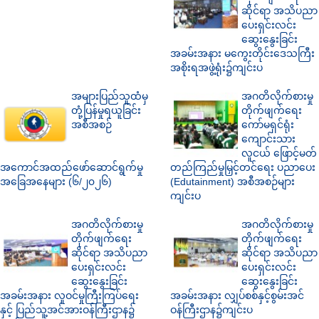
ဆိုင်ရာ အသိပညာ
ပေးရှင်းလင်း
ဆွေးနွေးခြင်း
အခမ်းအနား မကွေးတိုင်းဒေသကြီး
အစိုးရအဖွဲ့ရုံး၌ကျင်းပ
အများပြည်သူထံမှ
အဂတိလိုက်စားမှု
တုံ့ပြန်မှုရယူခြင်း
တိုက်ဖျက်ရေး
အစီအစဉ်
ကော်မရှင်ရုံး
ကျောင်းသား
လူငယ် ဖြောင့်မတ်
အကောင်အထည်ဖော်ဆောင်ရွက်မှု
တည်ကြည်မှုမြှင့်တင်ရေး ပညာပေး
အခြေအနေများ (၆/၂၀၂၆)
(Edutainment) အစီအစဉ်များ
ကျင်းပ
အဂတိလိုက်စားမှု
အဂတိလိုက်စားမှု
တိုက်ဖျက်ရေး
တိုက်ဖျက်ရေး
ဆိုင်ရာ အသိပညာ
ဆိုင်ရာ အသိပညာ
ပေးရှင်းလင်း
ပေးရှင်းလင်း
ဆွေးနွေးခြင်း
ဆွေးနွေးခြင်း
အခမ်းအနား လူဝင်မှုကြီးကြပ်ရေး
အခမ်းအနား လျှပ်စစ်နှင့်စွမ်းအင်
နှင့် ပြည်သူ့အင်အားဝန်ကြီးဌာန၌
ဝန်ကြီးဌာန၌ကျင်းပ