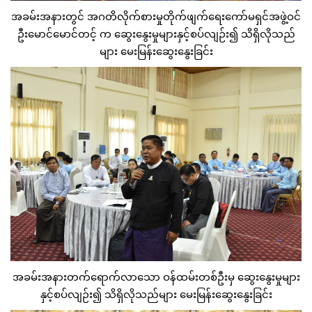
အခမ်းအနားတွင် အဂတိလိုက်စားမှုတိုက်ဖျက်ရေးကော်မရှင်အဖွဲ့ဝင်
ဦးမောင်မောင်တင့် က ဆွေးနွေးမှုများနှင့်စပ်လျဉ်း၍ သိရှိလိုသည်
များ မေးမြန်းဆွေးနွေးခြင်း
အခမ်းအနားတက်ရောက်လာသော ဝန်ထမ်းတစ်ဦးမှ ဆွေးနွေးမှုများ
နှင့်စပ်လျဉ်း၍ သိရှိလိုသည်များ မေးမြန်းဆွေးနွေးခြင်း