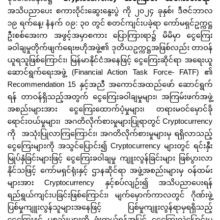
အသိပညာပေး စကားဝိုင်းဆွေးနွေးပွဲ ကို ၂၀၂၄ ခုနှစ်၊ ဒီဇင်ဘာလ
၁၉ ရက်နေ့၊ နံနက် ၀၉: ၃၀ တွင် စတင်ကျင်းပခဲ့ရာ ကော်မရှင်ဥက္ကဋ္ဌ
ဦးစစ်အေးက အဖွင့်အမှာစကား ပြောကြားရာ၌ မိမိမှာ ငွေကြေး
ခဝါချမှုတိုက်ဖျက်ရေးဗဟိုအဖွဲ့၏ ဒုတိယဥက္ကဋ္ဌအဖြစ်လည်း တာဝန်
ယူရသူဖြစ်ကြောင်း၊ မြန်မာနိုင်ငံအနေဖြင့် ငွေကြေးဆိုင်ရာ အရေးယူ
ဆောင်ရွက်ရေးအဖွဲ့ (Financial Action Task Force- FATF) ၏
Recommendation 15 နှင့်အညီ အကောင်အထည်ဖော် ဆောင်ရွက်
ရန် တာဝန်ရှိသည့်အတွက် ငွေကြေးခဝါချမှုများ၊ အကြမ်းဖက်အဖွဲ့
အစည်းများအား ငွေကြေးထောက်ပံ့မှုများ၊ တရားမဝင်မှောင်ခို
ရောင်းဝယ်မှုများ၊ အဂတိလိုက်စားမှုများပြုရာတွင် Cryptocurrency
ကို အသုံးပြုလာကြကြောင်း၊ အဂတိလိုက်စားမှုများမှ ရရှိလာသည့်
ငွေကြေးများကို အသွင်ပြောင်း၍ Cryptocurrency များတွင် ရင်းနှီး
မြုပ်နှံခြင်းများဖြင့် ငွေကြေးခဝါချမှု ကျူးလွန်ခြင်းများ ဖြစ်ပွားလာ
နိုင်သဖြင့် ကော်မရှင်ရုံးနှင့် ဌာနဆိုင်ရာ အဖွဲ့အစည်းများမှ ဝန်ထမ်း
များအား Cryptocurrency နှင့်စပ်လျဉ်း၍ အသိပညာပေးရန်
ရည်ရွယ်ကျင်းပခြင်းဖြစ်ကြောင်း၊ မျက်မှောက်ကာလတွင် ဂိုဏ်းဖွဲ့
ပြစ်မှုကျူးလွန်သူများအနေဖြင့် ပြစ်မှုကျူးလွန်ရာမှရရှိသည့်
ငွေကြေးနှင့် ပစ္စည်းများကို ဖုံးကွယ်ရန်အပြင် ငွေကြေးလွှဲပြောင်းမှု