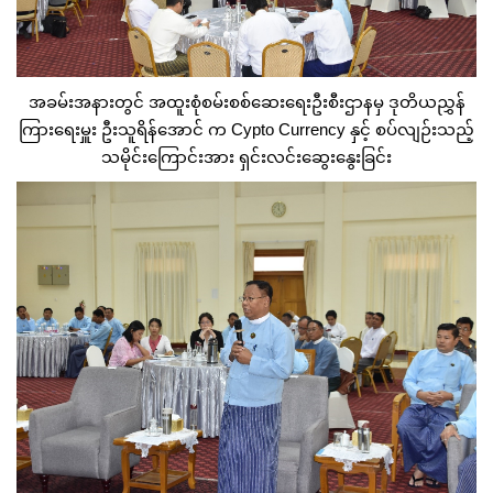
အခမ်းအနားတွင် အထူးစုံစမ်းစစ်ဆေးရေးဦးစီးဌာနမှ ဒုတိယညွှန်
ကြားရေးမှူး ဦးသူရိန်အောင် က Cypto Currency နှင့် စပ်လျဉ်းသည့်
သမိုင်းကြောင်းအား ရှင်းလင်းဆွေးနွေးခြင်း