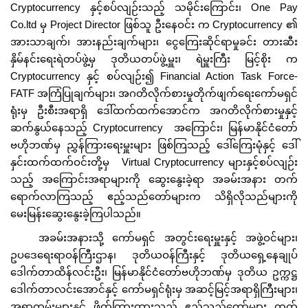
Cryptocurrency နှင့်စပ်လျဉ်းသည့် သမိုင်းကြောင်း၊ One Pay
Co.ltd မှ Project Director ဖြစ်သူ ဦးနေဝင်း က Cryptocurrency ၏
အားသာချက်၊ အားနည်းချက်များ၊ ငွေကြေးဆိုင်ရာမှုခင်း တားဆီး
နှိမ်နင်းရေးရဲတပ်ဖွဲ့မှ ဒုတိယတပ်ဖွဲ့မှူး၊ ရဲမှူးကြီး မြင့်စိုး က
Cryptocurrency နှင့် စပ်လျဉ်း၍ Financial Action Task Force-
FATF အကြံပြုချက်များ၊ အဂတိလိုက်စားမှုတိုက်ဖျက်ရေးကော်မရှင်
ရုံးမှ ဦးစီးအရာရှိ ဒေါ်ထက်ထက်အောင်က အဂတိလိုက်စားမှုနှင့်
ဆက်နွယ်နေသည့် Cryptocurrency အကြောင်း၊ မြန်မာနိုင်ငံတော်
ဗဟိုဘဏ်မှ ညွှန်ကြားရေးမှူးများ ဖြစ်ကြသည့် ဒေါ်ကြေးမုံနှင့် ဒေါ်
နှင်းထက်ထက်ဝင်းတို့မှ Virtual Cryptocurrency များနှင့်စပ်လျဉ်း
သည့် အကြောင်းအရာများကို ဆွေးနွေးခဲ့ရာ အခမ်းအနား တက်
ရောက်လာကြသည့် ဧည့်သည်တော်များက သိရှိလိုသည်များကို
မေးမြန်းဆွေးနွေးခဲ့ကြပါသည်။
အခမ်းအနားသို့ ကော်မရှင် အတွင်းရေးမှူးနှင့် အဖွဲ့ဝင်များ၊
ဥပဒေရေးရာဝန်ကြီးဌာန၊ ဒုတိယဝန်ကြီးနှင့် ဒုတိယရှေ့နေချုပ်
ဒေါက်တာထိန်လင်းဦး၊ မြန်မာနိုင်ငံတော်ဗဟိုဘဏ်မှ ဒုတိယ ဥက္ကဋ္ဌ
ဒေါက်တာလင်းအောင်နှင့် ကော်မရှင်ရုံးမှ အဆင့်မြင့်အရာရှိကြီးများ၊
အရာထမ်းများနှင့် ဖိတ်ကြားထားသည့် ဧည့်သည်တော်များ တက်