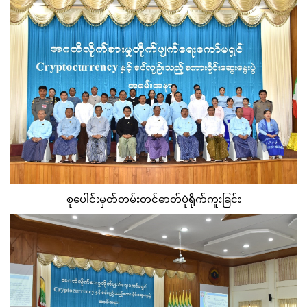
စုပေါင်းမှတ်တမ်းတင်ဓာတ်ပုံရိုက်ကူးခြင်း