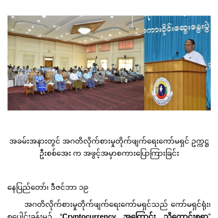
အခမ်းအနားတွင် အဂတိလိုက်စားမှုတိုက်ဖျက်ရေးကော်မရှင် ဥက္ကဋ္ဌ
ဦးစစ်အေး က အဖွင့်အမှာစကားပြောကြားခြင်း
နေပြည်တော်၊ ဒီဇင်ဘာ ၁၉
အဂတိလိုက်စားမှုတိုက်ဖျက်ရေးကော်မရှင်သည် ကော်မရှင်ရုံး၊
စုပေါင်းခန်းမ၌ “
Cryptocurrency အကြောင်း သိကောင်းစရာ
”