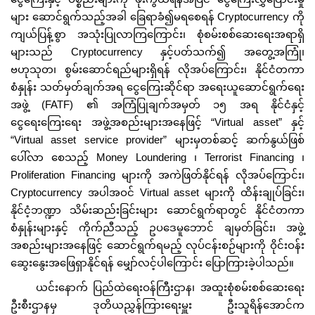
များ ဆောင်ရွက်သည့်အခါ ခြေရာခံ၍မရစေရန် Cryptocurrency ကို
ကျယ်ပြန့်စွာ အသုံးပြုလာကြကြောင်း၊ စုံစမ်းစစ်ဆေးရေးအရာရှိ
များသည် Cryptocurrency နှင့်ပတ်သက်၍ အတွေ့အကြုံ၊
ဗဟုသုတ၊ စွမ်းဆောင်ရည်များရှိရန် လိုအပ်ကြောင်း၊ နိုင်ငံတကာ
စံနှုန်း သတ်မှတ်ချက်အရ ငွေကြေးဆိုင်ရာ အရေးယူဆောင်ရွက်ရေး
အဖွဲ့ (FATF) ၏ အကြံပြုချက်အမှတ် ၁၅ အရ နိုင်ငံနှင့်
ငွေရေးကြေးရေး အဖွဲ့အစည်းများအနေဖြင့် “Virtual asset” နှင့်
“Virtual asset service provider” များမှတစ်ဆင့် ဆက်နွယ်ဖြစ်
ပေါ်လာ စေသည့် Money Loundering ၊ Terrorist Financing ၊
Proliferation Financing များကို အကဲဖြတ်နိုင်ရန် လိုအပ်ကြောင်း၊
Cryptocurrency အပါအဝင် Virtual asset များကို ထိန်းချုပ်ခြင်း၊
နိုင်ငံ့ဘဏ္ဍာ သိမ်းဆည်းခြင်းများ ဆောင်ရွက်ရာတွင် နိုင်ငံတကာ
စံနှုန်းများနှင့် ကိုက်ညီသည့် ဥပဒေမူဘောင် ချမှတ်ခြင်း၊ အဖွဲ့
အစည်းများအနေဖြင့် ဆောင်ရွက်ရမည့် လုပ်ငန်းစဉ်များကို ဝိုင်းဝန်း
ဆွေးနွေးအဖြေရှာနိုင်ရန် မျှော်လင့်ပါကြောင်း ပြောကြားခဲ့ပါသည်။
ယင်းနောက် ပြည်ထဲရေးဝန်ကြီးဌာန၊ အထူးစုံစမ်းစစ်ဆေးရေး
ဦးစီးဌာနမှ ဒုတိယညွှန်ကြားရေးမှူး ဦးသူရိန်အောင်က