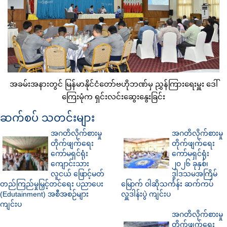
အခမ်းအနားတွင် မြန်မာနိုင်ငံ​တော်ဗဟိုဘဏ်မှ ညွှန်​ကြား​ရေးမှူး ​ဒေါ်​
ကြေးမုံက ရှင်းလင်း​ဆွေး​နွေးခြင်း
ဆက်စပ် သတင်းများ
အဂတိလိုက်စားမှု
အဂတိလိုက်စားမှု
တိုက်ဖျက်ရေး
တိုက်ဖျက်ရေး
ကော်မရှင်ရုံး
ကော်မရှင်ရုံး
ကျောင်းသား
၂၀၂၆ ခုနှစ်၊
လူငယ် ဖြောင့်မတ်
ဒွါဒသမအကြိမ်
တည်ကြည်မှုမြှင့်တင်ရေး ပညာပေး
မြောက် ဝါဆိုသင်္ကန်း ဆက်ကပ်
(Edutainment) အစီအစဉ်များ
လှူဒါန်းပွဲ ကျင်းပ
ကျင်းပ
အဂတိလိုက်စားမှု
တိုက်ဖျက်ရေး