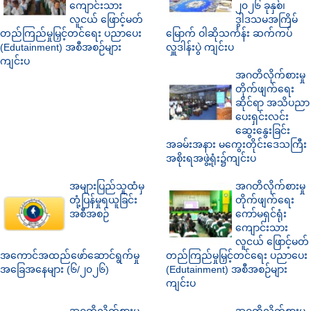
ကျောင်းသား
၂၀၂၆ ခုနှစ်၊
လူငယ် ဖြောင့်မတ်
ဒွါဒသမအကြိမ်
တည်ကြည်မှုမြှင့်တင်ရေး ပညာပေး
မြောက် ဝါဆိုသင်္ကန်း ဆက်ကပ်
(Edutainment) အစီအစဉ်များ
လှူဒါန်းပွဲ ကျင်းပ
ကျင်းပ
အဂတိလိုက်စားမှု
တိုက်ဖျက်ရေး
ဆိုင်ရာ အသိပညာ
ပေးရှင်းလင်း
ဆွေးနွေးခြင်း
အခမ်းအနား မကွေးတိုင်းဒေသကြီး
အစိုးရအဖွဲ့ရုံး၌ကျင်းပ
အများပြည်သူထံမှ
အဂတိလိုက်စားမှု
တုံ့ပြန်မှုရယူခြင်း
တိုက်ဖျက်ရေး
အစီအစဉ်
ကော်မရှင်ရုံး
ကျောင်းသား
လူငယ် ဖြောင့်မတ်
အကောင်အထည်ဖော်ဆောင်ရွက်မှု
တည်ကြည်မှုမြှင့်တင်ရေး ပညာပေး
အခြေအနေများ (၆/၂၀၂၆)
(Edutainment) အစီအစဉ်များ
ကျင်းပ
အဂတိလိုက်စားမှု
အဂတိလိုက်စားမှု