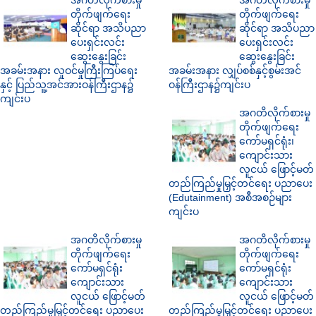
တိုက်ဖျက်ရေး
တိုက်ဖျက်ရေး
ဆိုင်ရာ အသိပညာ
ဆိုင်ရာ အသိပညာ
ပေးရှင်းလင်း
ပေးရှင်းလင်း
ဆွေးနွေးခြင်း
ဆွေးနွေးခြင်း
အခမ်းအနား လူဝင်မှုကြီးကြပ်ရေး
အခမ်းအနား လျှပ်စစ်နှင့်စွမ်းအင်
နှင့် ပြည်သူ့အင်အားဝန်ကြီးဌာန၌
ဝန်ကြီးဌာန၌ကျင်းပ
ကျင်းပ
အဂတိလိုက်စားမှု
တိုက်ဖျက်ရေး
ကော်မရှင်ရုံး၊
ကျောင်းသား
လူငယ် ဖြောင့်မတ်
တည်ကြည်မှုမြှင့်တင်ရေး ပညာပေး
(Edutainment) အစီအစဉ်များ
ကျင်းပ
အဂတိလိုက်စားမှု
အဂတိလိုက်စားမှု
တိုက်ဖျက်ရေး
တိုက်ဖျက်ရေး
ကော်မရှင်ရုံး
ကော်မရှင်ရုံး
ကျောင်းသား
ကျောင်းသား
လူငယ် ဖြောင့်မတ်
လူငယ် ဖြောင့်မတ်
တည်ကြည်မှုမြှင့်တင်ရေး ပညာပေး
တည်ကြည်မှုမြှင့်တင်ရေး ပညာပေး