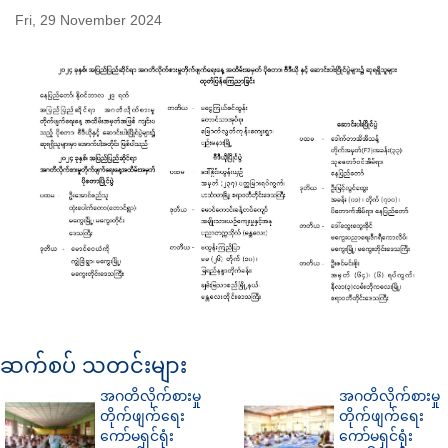
Fri, 29 November 2024
ဆက်စပ် သတင်းများ
အဂတိလိုက်စားမှု
အဂတိလိုက်စားမှု
တိုက်ဖျက်ရေး
တိုက်ဖျက်ရေး
ကော်မရှင်ရုံး
ကော်မရှင်ရုံး