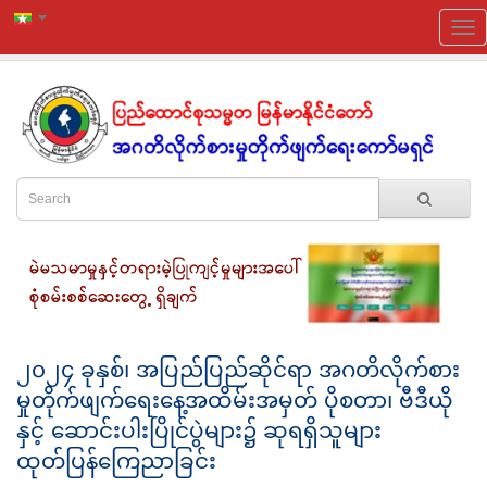
၂၀၂၄ ခုနှစ်၊ အပြည်ပြည်ဆိုင်ရာ အဂတိလိုက်စား
မှုတိုက်ဖျက်ရေးနေ့အထိမ်းအမှတ် ပိုစတာ၊ ဗီဒီယို
နှင့် ဆောင်းပါးပြိုင်ပွဲများ၌ ဆုရရှိသူများ
ထုတ်ပြန်ကြေညာခြင်း