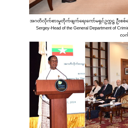
အဂတိလိုက်စားမှုတိုက်ဖျက်ရေးကော်မရှင်ဥက္ကဋ္ဌ ဦးစစ်အေ
Sergey-Head of the General Department of Cri
လက်ခ