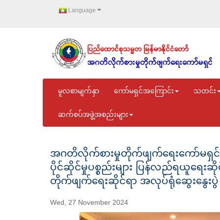
Language
မူလစာမျက်နှာ
ကော်မရှင်အကြောင်း
သတင်း
ဆက်စပ်အဖွဲ့အစည်းများ
အဂတိလိုက်စားမှုတိုက်ဖျက်ရေးကော်မရှင်
ပိုင်ဆိုင်မှုပစ္စည်းများ ပြန်လည်ရယူရေးဆို
တိုက်ဖျက်ရေးဆိုင်ရာ အလုပ်ရုံဆွေးနွေးပွ
Wed, 27 November 2024