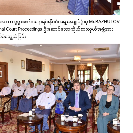
း က ရုရှားဖက်ဒရေးရှင်းနိုင်ငံ၊ ရှေ့နေချုပ်ရုံးမှ Mr.BAZHUTOV
minal Court Proceedings ဦးဆောင်သောကိုယ်စားလှယ်အဖွဲ့အား
ံတွေ့ဆုံခြင်း