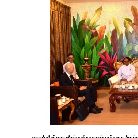
အဂတိလိုက်စားမှုတိုက်ဖျက်ရေးကော်မရှင်ဥက္ကဋ္ဌ ဦးစစ်အေ