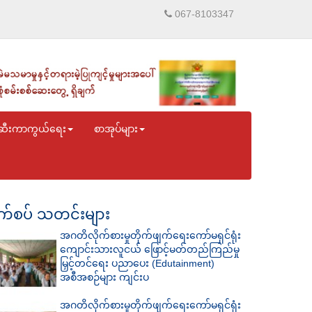
067-8103347
ဆီးကာကွယ်ရေး
စာအုပ်များ
်စပ် သတင်းများ
အဂတိလိုက်စားမှုတိုက်ဖျက်ရေးကော်မရှင်ရုံး
ကျောင်းသားလူငယ် ဖြောင့်မတ်တည်ကြည်မှု
မြှင့်တင်ရေး ပညာပေး (Edutainment)
အစီအစဉ်များ ကျင်းပ
အဂတိလိုက်စားမှုတိုက်ဖျက်ရေးကော်မရှင်ရုံး