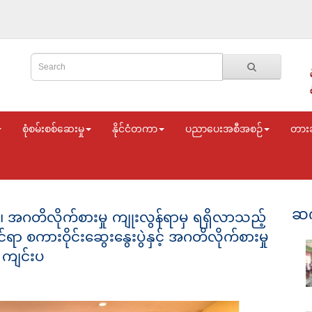
စုံစမ်းစစ်ဆေးမှု
နိုင်ငံတကာ
ပညာပေးအစီအစဉ်
တား
ဆက
၊ အဂတိလိုက်စားမှု ကျုးလွန်ရာမှ ရရှိလာသည့်
င်ရာ စကားဝိုင်းဆွေးနွေးပွဲနှင့် အဂတိလိုက်စားမှု
ဲ ကျင်းပ