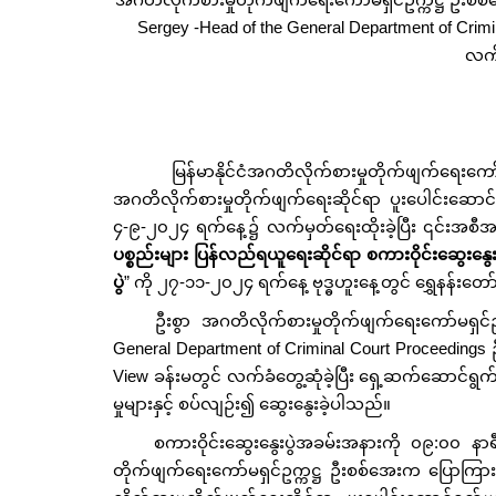
Sergey -Head of the General Department of Cri
လက်ခ
မြန်မာနိုင်ငံအဂတိလိုက်စားမှုတိုက်ဖျက်ရေးကော်
အဂတိလိုက်စားမှုတိုက်ဖျက်ရေးဆိုင်ရာ ပူးပေါင်းဆောင်ရွ
၄-၉-၂၀၂၄ ရက်နေ့၌ လက်မှတ်ရေးထိုးခဲ့ပြီး ၎င်းအစီ
ပစ္စည်းများ ပြန်လည်ရယူရေးဆိုင်ရာ စကားဝိုင်းဆွေးနွေးပ
ပွဲ
” ကို ၂၇-၁၁-၂၀၂၄ ရက်နေ့ ဗုဒ္ဓဟူးနေ့တွင် ရွှေနန်းတ
ဦးစွာ အဂတိလိုက်စားမှုတိုက်ဖျက်ရေးကော်မရ
General Department of Criminal Court Proceedings
View ခန်းမတွင် လက်ခံတွေ့ဆုံခဲ့ပြီး ရှေ့ဆက်ဆောင်ရွက
မှုများနှင့် စပ်လျဉ်း၍ ဆွေးနွေးခဲ့ပါသည်။
စကားဝိုင်းဆွေးနွေးပွဲအခမ်းအနားကို ၀၉:၀၀ နာရ
တိုက်ဖျက်ရေးကော်မရှင်ဥက္ကဋ္ဌ ဦးစစ်အေးက ပြောကြားရာ၌ 