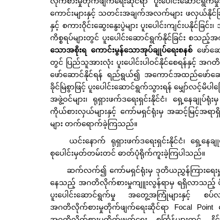
လိုက်စားမှုတိုက်ဖျက်ရေးဆိုင်ရာ ပူးပေါင်းဆောင်ရွက်
ကောင်းများနှင့် သတင်းအချက်အလက်များ ဖလှယ်နိုင်ခြင်း၊
နှင့် စကားဝိုင်းဆွေးနွေးပွဲများ ပူးပေါင်းကျင်းပနိုင်ခြင်း
ကိစ္စရပ်များတွင် ပူးပေါင်းဆောင်ရွက်နိုင်ခြင်း စသည့်
သောအစိုးရ ကောင်းမွန်သောအုပ်ချုပ်ရေးစနစ်
ဖော်ဆေ
တွင် ပြည်သူအားလုံး ပူးပေါင်းပါဝင်နိုင်စေရန်နှင့် အဂ
ဖော်ဆောင်နိုင်ရန် ရည်ရွယ်၍ အကောင်အထည်ဖော်ဆောင်ရွက
ခိုင်မြဲစွာဖြင့် ပူးပေါင်းဆောင်ရွက်သွားရန် မျှော်လင့်မိပ
အဖွဲ့ဝင်များ၊ ရုရှားဖက်ဒရေးရှင်းနိုင်ငံ၊ ရှေ့နေ
ကိုယ်စားလှယ်များနှင့် ကော်မရှင်ရုံးမှ အဆင့်မြင့်အ
များ တက်ရောက်ခဲ့ကြသည်။
ယင်းနောက် ရုရှားဖက်ဒရေးရှင်းနိုင်ငံ၊ ရှေ့န
စုပေါင်းမှတ်တမ်းတင် ဓာတ်ပုံရိုက်ကူးခဲ့ကြပါသည်။
ဆက်လက်၍ ကော်မရှင်ရုံးမှ ဒုတိယညွှန်ကြားရေးမှူ
နေသည့် အဂတိလိုက်စားမှုကျူးလွန်ရာမှ ရရှိလာသည့် ပိုင
ပူးပေါင်းဆောင်ရွက်မှု အတွေ့အကြုံများနှင့် စ
အဂတိလိုက်စားမှုတိုက်ဖျက်ရေးဆိုင်ရာ Focal Point မျာ
အဂတိလိုက်စားမှုတိုက်ဖျက်ရေး စင်္ကြန်များတွင် နိုင်