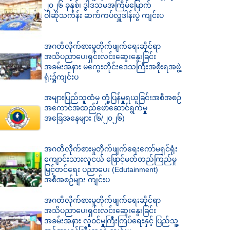
၂၀၂၆ ခုနှစ်၊ ဒွါဒသမအကြိမ်မြောက်
ဝါဆိုသင်္ကန်း ဆက်ကပ်လှူဒါန်းပွဲ ကျင်းပ
အဂတိလိုက်စားမှုတိုက်ဖျက်ရေးဆိုင်ရာ
အသိပညာပေးရှင်းလင်းဆွေးနွေးခြင်း
အခမ်းအနား မကွေးတိုင်းဒေသကြီးအစိုးရအဖွဲ့
ရုံး၌ကျင်းပ
အများပြည်သူထံမှ တုံ့ပြန်မှုရယူခြင်းအစီအစဉ်
အကောင်အထည်ဖော်ဆောင်ရွက်မှု
အခြေအနေများ (၆/၂၀၂၆)
အဂတိလိုက်စားမှုတိုက်ဖျက်ရေးကော်မရှင်ရုံး
ကျောင်းသားလူငယ် ဖြောင့်မတ်တည်ကြည်မှု
မြှင့်တင်ရေး ပညာပေး (Edutainment)
အစီအစဉ်များ ကျင်းပ
အဂတိလိုက်စားမှုတိုက်ဖျက်ရေးဆိုင်ရာ
အသိပညာပေးရှင်းလင်းဆွေးနွေးခြင်း
အခမ်းအနား လူဝင်မှုကြီးကြပ်ရေးနှင့် ပြည်သူ့