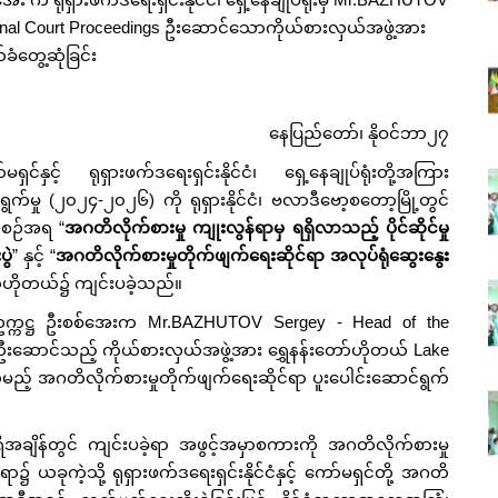
minal Court Proceedings ဦးဆောင်သောကိုယ်စားလှယ်အဖွဲ့အား
ံတွေ့ဆုံခြင်း
နေပြည်တော်၊ နိုဝင်ဘာ၂၇
မရှင်နှင့် ရုရှားဖက်ဒရေးရှင်းနိုင်ငံ၊ ရှေ့နေချုပ်ရုံးတို့အကြား
က်မှု (၂၀၂၄-၂၀၂၆) ကို ရုရှားနိုင်ငံ၊ ဗလာဒီဗော့စတော့မြို့တွင်
အစဉ်အရ “
အဂတိလိုက်စားမှု ကျုးလွန်ရာမှ ရရှိလာသည့် ပိုင်ဆိုင်မှု
ွဲ
” နှင့် “
အဂတိလိုက်စားမှုတိုက်ဖျက်ရေးဆိုင်ရာ အလုပ်ရုံဆွေးနွေး
ော်ဟိုတယ်၌ ကျင်းပခဲ့သည်။
ှင်ဥက္ကဋ္ဌ ဦးစစ်အေးက Mr.BAZHUTOV Sergey - Head of the
 ဦးဆောင်သည့် ကိုယ်စားလှယ်အဖွဲ့အား ရွှေနန်းတော်ဟိုတယ် Lake
်မည့် အဂတိလိုက်စားမှုတိုက်ဖျက်ရေးဆိုင်ရာ ပူးပေါင်းဆောင်ရွက်
ီအချိန်တွင် ကျင်းပခဲ့ရာ အဖွင့်အမှာစကားကို အဂတိလိုက်စားမှု
ယခုကဲ့သို့ ရုရှားဖက်ဒရေးရှင်းနိုင်ငံနှင့် ကော်မရှင်တို့ အဂတိ