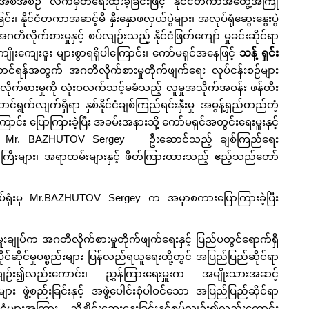
မှုအစီအစဉ် လက်မှတ်ရေးထိုးခဲ့ခြင်းဖြင့် နိုင်ငံတကာအတွေ့အကြုံ
 နိုင်ငံတကာအဆင့်မီ နှီးနှောဖလှယ်ပွဲများ၊ အလုပ်ရုံဆွေးနွေးပွဲ
၊ အဂတိလိုက်စားမှုနှင့် စပ်လျဉ်းသည့် နိုင်ငံဖြတ်ကျော် မှုခင်းဆိုင်ရာ
အကျိုးကျေးဇူး များစွာရရှိပါကြောင်း၊ ကော်မရှင်အနေဖြင့်
သန့် ရှင်း
ာင်ရန်အတွက် အဂတိလိုက်စားမှုတိုက်ဖျက်ရေး လုပ်ငန်းစဉ်များ
တိလိုက်စားမှုကို လုံးဝလက်သင့်မခံသည့် လူမှုအသိုက်အဝန်း ဖန်တီး
်လျက်ရှိရာ နှစ်နိုင်ငံချစ်ကြည်ရင်းနှီးမှု အဓွန့်ရှည်တည်တံ့
ါကြောင်း ပြောကြားခဲ့ပြီး အခမ်းအနားသို့ ကော်မရှင်အတွင်းရေးမှူးနှင့်
ချုပ်ရုံးမှ Mr. BAZHUTOV Sergey ဦးဆောင်သည့် ချစ်ကြည်ရေး
ရာရှိကြီးများ၊ အရာထမ်းများနှင့် ဖိတ်ကြားထားသည့် ဧည့်သည်တော်
ေချုပ်ရုံးမှ Mr.BAZHUTOV Sergey က အမှာစကားပြောကြားခဲ့ပြီး
းချုပ်က အဂတိလိုက်စားမှုတိုက်ဖျက်ရေးနှင့် ပြည်ပတွင်ရောက်ရှိ
်ဆိုင်မှုပစ္စည်းများ ပြန်လည်ရယူရေးတို့တွင် အပြည်ပြည်ဆိုင်ရာ
ပ်လျဉ်း၍လည်းကောင်း၊ ညွှန်ကြားရေးမှူးက အမျိုးသားအဆင့်
း ဖွဲ့စည်းခြင်းနှင့် အဖွဲ့ပေါင်းစုံပါဝင်သော အပြည်ပြည်ဆိုင်ရာ
ငံများအကြား ညှိနှိုင်းဆွေးနွေးခြင်းနှင့်စပ်လျဉ်း၍လည်းကောင်း