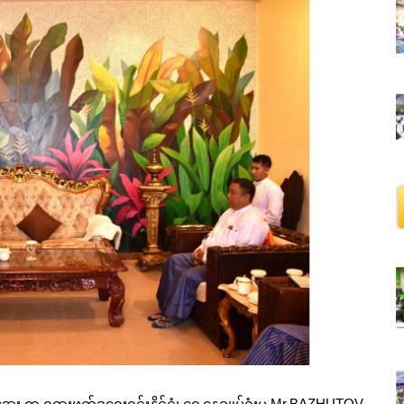
း က ရုရှားဖက်ဒရေးရှင်းနိုင်ငံ၊ ရှေ့နေချုပ်ရုံးမှ Mr.BAZHUTOV