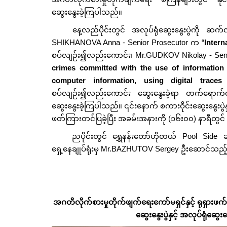
ဆွေးနွေးခဲ့ကြပါသည်။
နေ့လည်ပိုင်းတွင် အလုပ်ရုံဆွေးနွေးပွဲကို ဆက်လက
SHIKHANOVA Anna - Senior Prosecutor က “
Intern
စပ်လျဉ်း၍လည်းကောင်း၊ Mr.GUDKOV Nikolay - Seni
crimes committed with the use of information
computer information, using digital tra
စပ်လျဉ်း၍လည်းကောင်း ဆွေးနွေးခဲ့ရာ တက်ရောက်
ဆွေးနွေးခဲ့ကြပါသည်။ ၎င်းနောက် စကားဝိုင်းဆွေးနွေးပွဲနှ
ဖတ်ကြားတင်ပြခဲ့ပြီး အခမ်းအနားကို (၁၆း၀၀) နာရီတွင် 
ညပိုင်းတွင် ရွှေနန်းတော်ဟိုတယ် Pool Side ခန
ရှေ့နေချုပ်ရုံးမှ Mr.BAZHUTOV Sergey ဦးဆောင်သည့်
အဂတိလိုက်စားမှုတိုက်ဖျက်ရေးကော်မရှင်နှင့် ရုရှားဖက်ဒရေ
ဆွေးနွေးပွဲနှင့် အလုပ်ရုံဆွေ