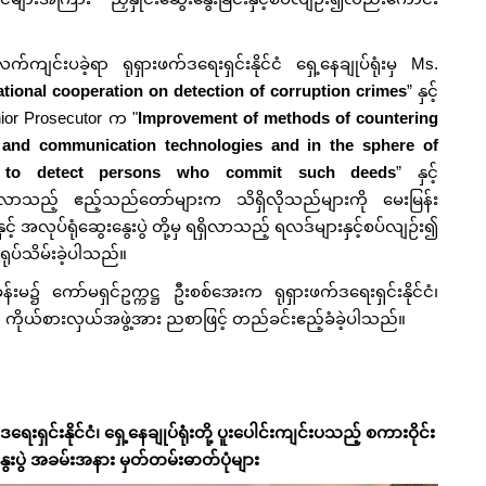
်ကျင်းပခဲ့ရာ ရုရှားဖက်ဒရေးရှင်းနိုင်ငံ ရှေ့နေချုပ်ရုံးမှ Ms.
ational cooperation on detection of corruption crimes
” နှင့်
or Prosecutor က "
Improvement of methods of countering
 and communication technologies and in the sphere of
ces to detect persons who commit such deeds
” နှင့်
လာသည့် ဧည့်သည်တော်များက သိရှိလိုသည်များကို မေးမြန်း
င့် အလုပ်ရုံဆွေးနွေးပွဲ တို့မှ ရရှိလာသည့် ရလဒ်များနှင့်စပ်လျဉ်း၍
ရုပ်သိမ်းခဲ့ပါသည်။
်းမ၌ ကော်မရှင်ဥက္ကဋ္ဌ ဦးစစ်အေးက ရုရှားဖက်ဒရေးရှင်းနိုင်ငံ၊
 ကိုယ်စားလှယ်အဖွဲ့အား ညစာဖြင့် တည်ခင်းဧည့်ခံခဲ့ပါသည်။
းရှင်းနိုင်ငံ၊ ရှေ့နေချုပ်ရုံးတို့ ပူးပေါင်းကျင်းပသည့် စကားဝိုင်း
းနွေးပွဲ အခမ်းအနား မှတ်တမ်းဓာတ်ပုံများ